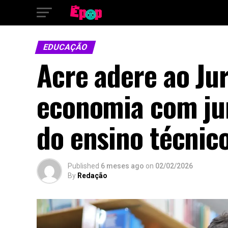
EDUCAÇÃO
Acre adere ao Ju
economia com jur
do ensino técnic
Published
6 meses ago
on
02/02/2026
By
Redação