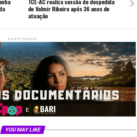
panha
TCE-AC realiza sessão de despedida
 da
de Valmir Ribeiro após 36 anos de
atuação
ADVERTISEMENT
YOU MAY LIKE