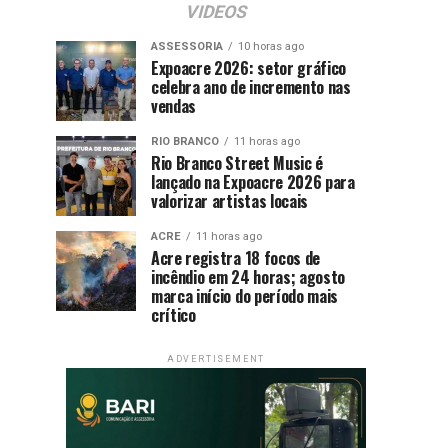
VIDEOS
ASSESSORIA
10 horas ago
Expoacre 2026: setor gráfico
celebra ano de incremento nas
vendas
RIO BRANCO
11 horas ago
Rio Branco Street Music é
lançado na Expoacre 2026 para
valorizar artistas locais
ACRE
11 horas ago
Acre registra 18 focos de
incêndio em 24 horas; agosto
marca início do período mais
crítico
ADVERTISEMENT