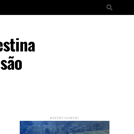
estina
nsão
ADVERTISEMENT