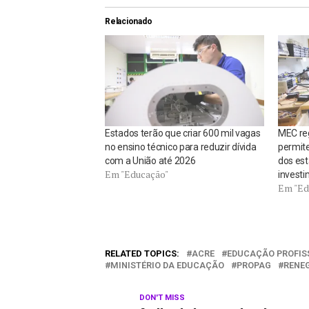
Relacionado
Estados terão que criar 600 mil vagas
MEC re
no ensino técnico para reduzir dívida
permite
com a União até 2026
dos es
Em "Educação"
invest
Em "Ed
RELATED TOPICS:
ACRE
EDUCAÇÃO PROFIS
MINISTÉRIO DA EDUCAÇÃO
PROPAG
RENEG
DON'T MISS