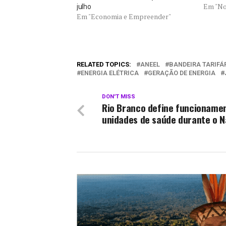
Em "No
julho
Em "Economia e Empreender"
RELATED TOPICS:
ANEEL
BANDEIRA TARIFÁ
ENERGIA ELÉTRICA
GERAÇÃO DE ENERGIA
DON'T MISS
Rio Branco define funcioname
unidades de saúde durante o N