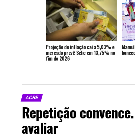
Projeção de inflação cai a 5,03% e
Mamule
mercado prevê Selic em 13,75% no
boneco
fim de 2026
ACRE
Repetição convence. 
avaliar