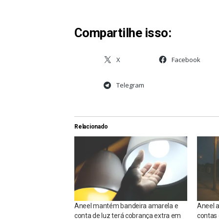
Compartilhe isso:
X
Facebook
Telegram
Relacionado
Aneel mantém bandeira amarela e
Aneel 
conta de luz terá cobrança extra em
contas