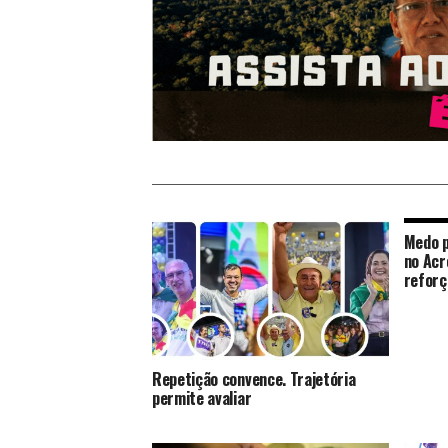
Medo p
no Acr
reforç
Repetição convence. Trajetória
permite avaliar