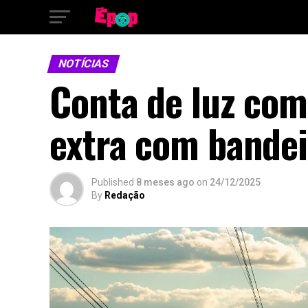
NOTÍCIAS
Conta de luz co
extra com bandeir
Published
8 meses ago
on
24/12/2025
By
Redação