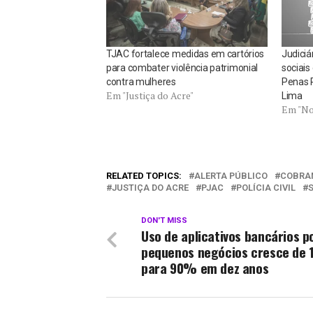
TJAC fortalece medidas em cartórios
Judiciá
para combater violência patrimonial
sociais
contra mulheres
Penas P
Em "Justiça do Acre"
Lima
Em "No
RELATED TOPICS:
ALERTA PÚBLICO
COBRA
JUSTIÇA DO ACRE
PJAC
POLÍCIA CIVIL
DON'T MISS
Uso de aplicativos bancários p
pequenos negócios cresce de
para 90% em dez anos