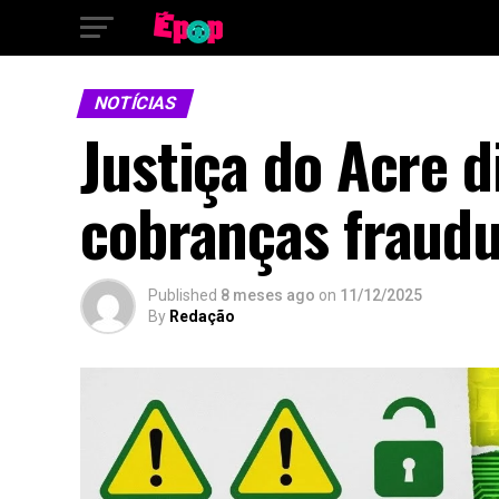
NOTÍCIAS
Justiça do Acre d
cobranças fraudu
Published
8 meses ago
on
11/12/2025
By
Redação