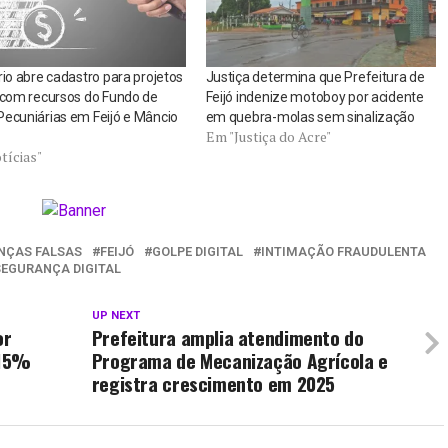
rio abre cadastro para projetos
Justiça determina que Prefeitura de
 com recursos do Fundo de
Feijó indenize motoboy por acidente
ecuniárias em Feijó e Mâncio
em quebra-molas sem sinalização
Em "Justiça do Acre"
tícias"
NÇAS FALSAS
FEIJÓ
GOLPE DIGITAL
INTIMAÇÃO FRAUDULENTA
SEGURANÇA DIGITAL
UP NEXT
or
Prefeitura amplia atendimento do
 15%
Programa de Mecanização Agrícola e
registra crescimento em 2025