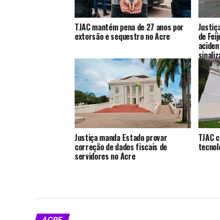
TJAC mantém pena de 27 anos por
Justiç
extorsão e sequestro no Acre
de Fei
aciden
sinali
Justiça manda Estado provar
TJAC c
correção de dados fiscais de
tecnol
servidores no Acre
ACRE