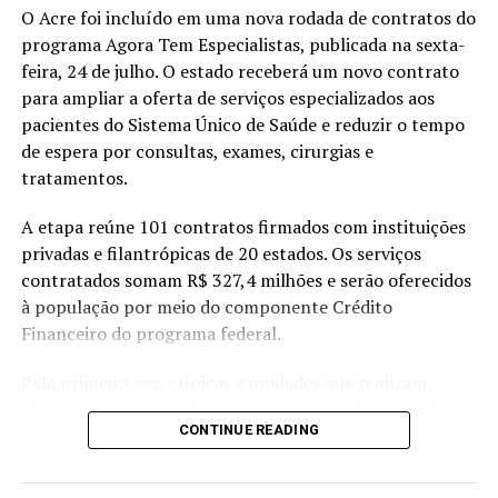
O Acre foi incluído em uma nova rodada de contratos do
programa Agora Tem Especialistas, publicada na sexta-
feira, 24 de julho. O estado receberá um novo contrato
RELATED TOPICS:
DESTAQUEPOP
MINISTÉRIO DA SAÚDE
para ampliar a oferta de serviços especializados aos
SÃO PAULO
SARAMPO
VACINA CONTRA SARAMPO
pacientes do Sistema Único de Saúde e reduzir o tempo
UP NEXT
de espera por consultas, exames, cirurgias e
Ministério da Saúde investe R$ 12,5 milhões em veículos,
tratamentos.
ambulâncias e saúde bucal no Acre
DON'T MISS
A etapa reúne 101 contratos firmados com instituições
SBIm realiza jornada em Rio Branco para reforçar
privadas e filantrópicas de 20 estados. Os serviços
vacinação e atualizar profissionais de saúde
contratados somam R$ 327,4 milhões e serão oferecidos
à população por meio do componente Crédito
Financeiro do programa federal.
Pela primeira vez, clínicas e unidades que realizam
Terapia Renal Substitutiva passaram a participar da
CONTINUE READING
modalidade. Foram habilitadas 58 instituições para
prestar R$ 155,6 milhões em atendimentos a pacientes
com doença renal crônica, incluindo sessões de