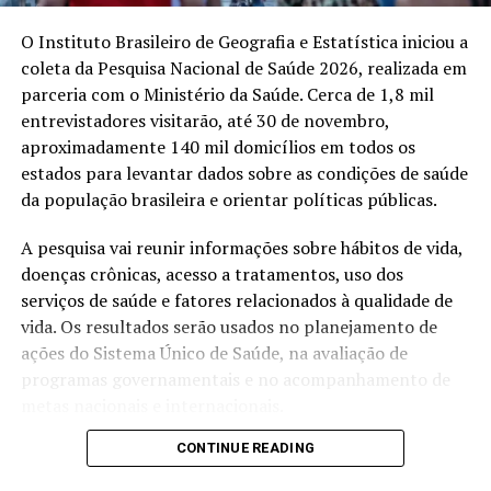
serviços contratados para ampliar a capacidade da rede
pública.
O Instituto Brasileiro de Geografia e Estatística iniciou a
coleta da Pesquisa Nacional de Saúde 2026, realizada em
parceria com o Ministério da Saúde. Cerca de 1,8 mil
Compartilhe isso:
entrevistadores visitarão, até 30 de novembro,
aproximadamente 140 mil domicílios em todos os
X
Facebook
WhatsApp
estados para levantar dados sobre as condições de saúde
LinkedIn
Telegram
da população brasileira e orientar políticas públicas.
A pesquisa vai reunir informações sobre hábitos de vida,
doenças crônicas, acesso a tratamentos, uso dos
serviços de saúde e fatores relacionados à qualidade de
vida. Os resultados serão usados no planejamento de
ações do Sistema Único de Saúde, na avaliação de
programas governamentais e no acompanhamento de
metas nacionais e internacionais.
CONTINUE READING
Além das entrevistas, moradores selecionados poderão
passar por medições de pressão arterial, peso e altura.