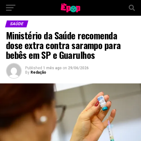
SAÚDE
Ministério da Saúde recomenda
dose extra contra sarampo para
bebês em SP e Guarulhos
Published
1 mês ago
on
29/06/2026
By
Redação