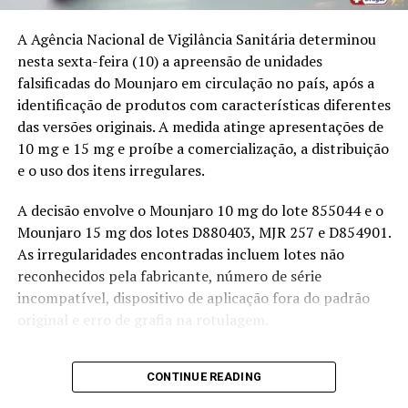
O questionário aborda diabetes, hipertensão, colesterol
A Agência Nacional de Vigilância Sanitária determinou
alto, saúde mental, saúde bucal, alimentação, atividade
nesta sexta-feira (10) a apreensão de unidades
física, consumo de álcool, tabagismo, acidentes,
falsificadas do Mounjaro em circulação no país, após a
violência, deficiência, planos de saúde e atendimento
identificação de produtos com características diferentes
médico. Também serão pesquisadas doenças
das versões originais. A medida atinge apresentações de
transmissíveis, como dengue e Chikungunya, além das
10 mg e 15 mg e proíbe a comercialização, a distribuição
condições de saúde de mulheres e idosos.
e o uso dos itens irregulares.
As informações fornecidas pelos moradores serão
A decisão envolve o Mounjaro 10 mg do lote 855044 e o
mantidas em sigilo. Os entrevistadores devem
Mounjaro 15 mg dos lotes D880403, MJR 257 e D854901.
apresentar crachá, uniforme institucional e
As irregularidades encontradas incluem lotes não
equipamento eletrônico de coleta. A identidade do
reconhecidos pela fabricante, número de série
profissional pode ser confirmada pelo telefone gratuito
incompatível, dispositivo de aplicação fora do padrão
0800 721 8181, com atendimento de segunda-feira a
original e erro de grafia na rotulagem.
sábado, das 8h às 21h30, no horário de Brasília.
Nos lotes D880403 e D854901, a proibição vale apenas
Esta será a terceira edição da Pesquisa Nacional de
CONTINUE READING
para as unidades falsificadas já identificadas. As unidades
Saúde. As anteriores foram realizadas em 2013 e 2019. A
autênticas desses mesmos lotes, fabricadas