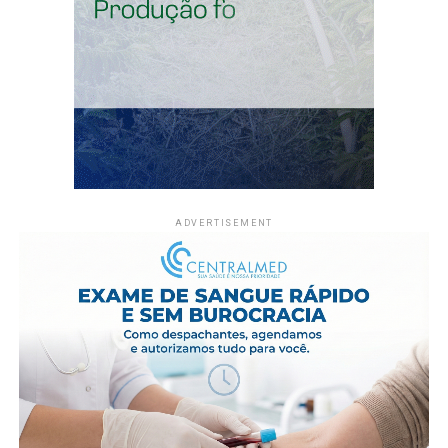
falsificados cheguem aos consumidores. A venda, o
anúncio ou a distribuição desses itens pode sujeitar
empresas, pessoas físicas e veículos de divulgação às
ações de fiscalização sanitária.
Fonte: Agência Brasil
Compartilhe isso:
ADVERTISEMENT
X
Facebook
WhatsApp
LinkedIn
Telegram