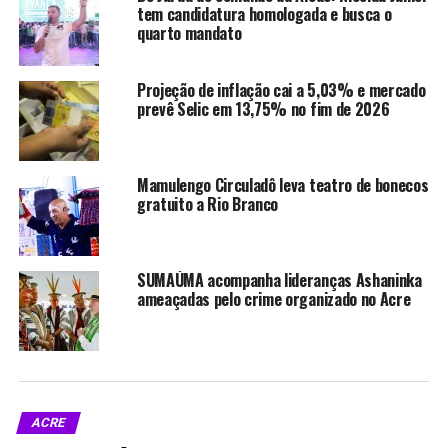
tem candidatura homologada e busca o
Neste ano, o México registrou 11.771 casos, os Estados
quarto mandato
Unidos tiveram 2.104 infecções, e o Canadá contabilizou
1.073 casos. A alta da doença levou a Organização Pan-
Projeção de inflação cai a 5,03% e mercado
Americana da Saúde a retirar, no ano passado, o status
prevê Selic em 13,75% no fim de 2026
de região livre de transmissão endêmica do continente
americano.
Mamulengo Circuladô leva teatro de bonecos
gratuito a Rio Branco
Compartilhe isso:
X
Facebook
SUMAÚMA acompanha lideranças Ashaninka
ameaçadas pelo crime organizado no Acre
WhatsApp
LinkedIn
Telegram
ACRE