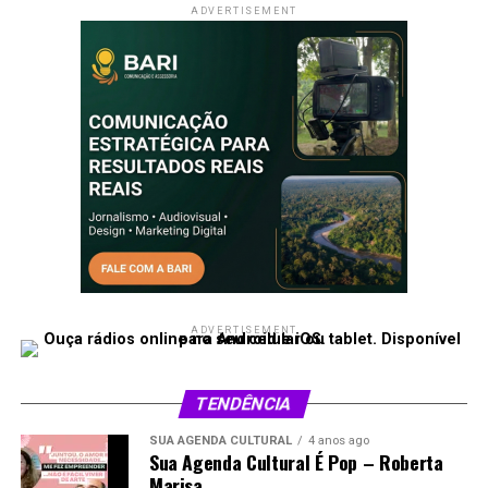
Compartilhe isso:
ADVERTISEMENT
X
Facebook
WhatsApp
LinkedIn
Telegram
VOLTAR PARA PODCASTS
ADVERTISEMENT
TENDÊNCIA
SUA AGENDA CULTURAL
4 anos ago
Sua Agenda Cultural É Pop – Roberta
Marisa