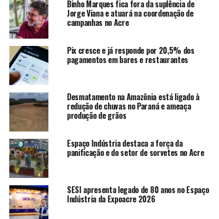
Binho Marques fica fora da suplência de
atue como comprador direto da indústria regional,
Jorge Viana e atuará na coordenação de
enquanto incentivos fiscais permitem a redução de até
campanhas no Acre
95% do ICMS para empreendimentos instalados no
Acre. Além da carga tributária, o governo disponibiliza
Pix cresce e já responde por 20,5% dos
terrenos e infraestrutura em zonas estratégicas, como a
pagamentos em bares e restaurantes
Zona de Processamento de Exportação (ZPE), que
voltou a registrar movimentações positivas e atração de
empresas focadas no mercado global.
Desmatamento na Amazônia está ligado à
redução de chuvas no Paraná e ameaça
O modelo de gestão dos negócios passou por uma
produção de grãos
mudança de paradigma, priorizando a iniciativa privada
e o associativismo em detrimento de empresas geridas
Espaço Indústria destaca a força da
diretamente pelo poder público. Experiências anteriores
panificação e do setor de sorvetes no Acre
mostraram que empreendimentos com DNA
empresarial, como o caso da Dom Porquito, apresentam
maior sustentabilidade do que modelos estritamente
SESI apresenta legado de 80 anos no Espaço
estatais. “O papel do governo é cuidar do ambiente,
Indústria da Expoacre 2026
deixá-lo atrativo e bom para o empreendedor trabalhar,
seja ele cooperado ou empresário”, afirmou Mesquita, ao