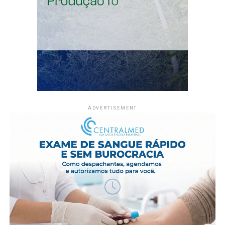
A economia acreana apresenta sinais de expansão com o
Produto Interno Bruto (PIB) atingindo a marca de R$ 23
bilhões. As exportações acompanham esse ritmo e
devem chegar próximas aos US$ 90 milhões em 2025, um
salto significativo em comparação aos US$ 35 milhões
registrados em anos anteriores. “A cooperativa tem que
ser vista como uma empresa. O grande sucesso hoje
ocorre quando o capital social está consolidado e todos
os cooperados trabalham em prol do sucesso do
ADVERTISEMENT
negócio”, afirmou Kleber Campos Filho, reforçando que
o profissionalismo afasta o setor de antigas bandeiras
políticas.
Apesar de não ser uma instituição financeira, o Sebrae
atua como articulador de crédito por meio de fundos
garantidores para empresas que não possuem garantias
reais. O atendimento da instituição alcançou 200 mil
pessoas no último ano, cobrindo quase 50% dos
pequenos negócios ativos no Acre. Essa estrutura é