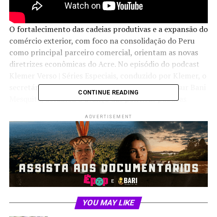
O fortalecimento das cadeias produtivas e a expansão do
comércio exterior, com foco na consolidação do Peru
como principal parceiro comercial, orientam as novas
diretrizes econômicas do Acre. No episódio do podcast
Klemer Verso | Séries Especiais, conduzido por Klemer, o
secretário de Indústria, Ciência e Tecnologia, Assur Bani
CONTINUE READING
Mesquita, detalhou o avanço das políticas públicas
voltadas à industrialização e ao cooperativismo.
ADVERTISEMENT
Atualmente, o mercado peruano absorve 30% das
exportações do estado, com forte concentração no
setor de carne suína, enquanto novas frentes de
produção buscam escala para o comércio internacional.
A estrutura de fomento atual baseia-se em mecanismos
de desoneração fiscal e compras governamentais que
buscam dar competitividade ao empresariado local. O
YOU MAY LIKE
programa Comprac, por exemplo, garante que o Estado