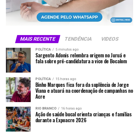
responsável por mais de 60% dos empregos formais no
estado, mantendo o fluxo financeiro dentro dos
municípios e fortalecendo a economia de base.
O cenário futuro exige atenção às mudanças tributárias
MAIS RECENTE
TENDÊNCIA
VIDEOS
federais e à integração tecnológica. O Sebrae prepara
um cronograma de educação tributária e consultorias
POLÍTICA
5 minutos ago
Sargento Adonis relembra origem no Juruá e
para auxiliar os empresários na transição do sistema de
fala sobre pré-candidatura a vice de Bocalom
impostos. A médio prazo, a meta é integrar inteligência
artificial e soluções digitais às cooperativas de crédito,
saúde e extrativismo, assegurando que o
POLÍTICA
15 horas ago
Binho Marques fica fora da suplência de Jorge
desenvolvimento econômico ocorra de forma
Viana e atuará na coordenação de campanhas no
consorciada com a preservação ambiental, aproveitando
Acre
a vocação agroflorestal de um estado que mantém 85%
de sua cobertura nativa.
RIO BRANCO
16 horas ago
Ação de saúde bucal orienta crianças e famílias
durante a Expoacre 2026
Essa é uma produção da Wave Produções