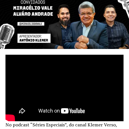
café, o açaí e o cacau resolve o histórico entrave da baixa
escala de produção na Amazônia. Ao unir pequenos
produtores em redes organizadas, o Acre consegue
atender contratos internacionais que exigem volume e
regularidade de entrega, algo inviável para o produtor
isolado. Essa organização das cadeias produtivas, aliada à
infraestrutura logística de saída para os portos do
Pacífico, projeta um cenário onde o estado deixa de ser
um mercado isolado para se tornar um elo logístico e
industrial relevante na integração sul-americana.
Essa é uma produção da Wave Produções
Compartilhe isso:
X
Facebook
No podcast “Séries Especiais”, do canal Klemer Verso,