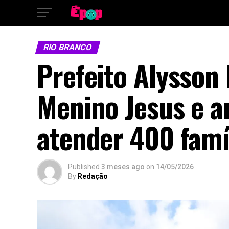
RIO BRANCO
Prefeito Alysson
Menino Jesus e a
atender 400 famí
Published
3 meses ago
on
14/05/2026
By
Redação