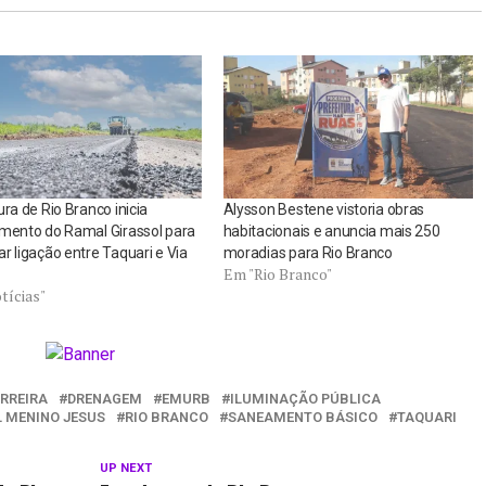
ura de Rio Branco inicia
Alysson Bestene vistoria obras
mento do Ramal Girassol para
habitacionais e anuncia mais 250
r ligação entre Taquari e Via
moradias para Rio Branco
Em "Rio Branco"
tícias"
ERREIRA
DRENAGEM
EMURB
ILUMINAÇÃO PÚBLICA
 MENINO JESUS
RIO BRANCO
SANEAMENTO BÁSICO
TAQUARI
UP NEXT