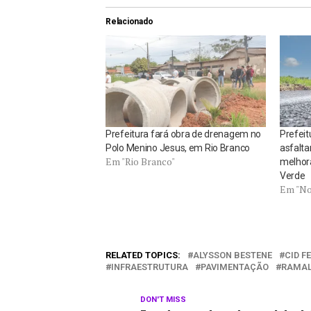
Relacionado
Prefeitura fará obra de drenagem no
Prefeit
Polo Menino Jesus, em Rio Branco
asfalta
Em "Rio Branco"
melhora
Verde
Em "No
RELATED TOPICS:
ALYSSON BESTENE
CID F
INFRAESTRUTURA
PAVIMENTAÇÃO
RAMAL
DON'T MISS