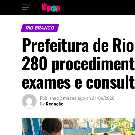
RIO BRANCO
Prefeitura de Ri
280 procedimento
exames e consult
Published
2 meses ago
on
21/06/2026
By
Redação