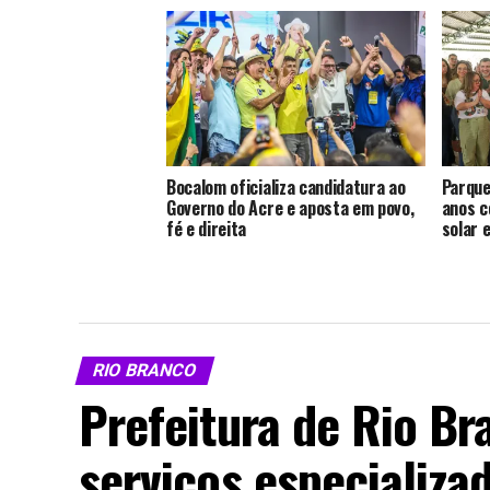
Bocalom oficializa candidatura ao
Parque
Governo do Acre e aposta em povo,
anos c
fé e direita
solar 
RIO BRANCO
Prefeitura de Rio Br
serviços especializa