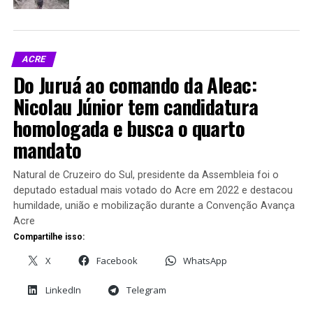
fronteira com o Acre
Associação dos Artistas
Em "MEIO AMBIENTE"
Plásticos do Acre
Em "Cultura"
ACRE
Do Juruá ao comando da Aleac:
Nicolau Júnior tem candidatura
homologada e busca o quarto
TV Acre exibe reportagem
mandato
sobre a estrada Acre-Peru e
reacende debate sobre
Natural de Cruzeiro do Sul, presidente da Assembleia foi o
impactos e benefícios do
deputado estadual mais votado do Acre em 2022 e destacou
projeto
Em "MEIO AMBIENTE"
humildade, união e mobilização durante a Convenção Avança
Acre
Compartilhe isso:
X
Facebook
WhatsApp
RELATED TOPICS:
ELEIÇÕES NO PERU
KEIKO FUJIMORI
PERU
ROBERTO SÁNCHEZ
LinkedIn
Telegram
UP NEXT