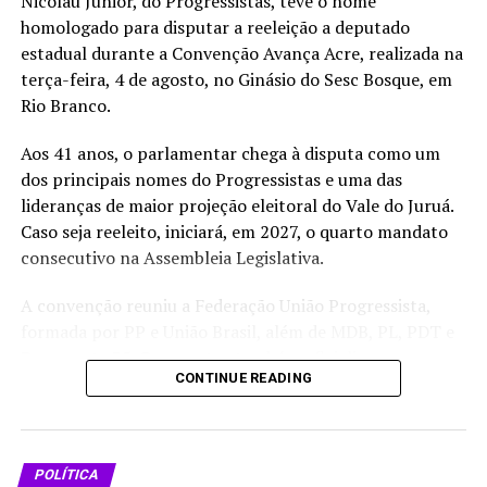
Nicolau Júnior, do Progressistas, teve o nome
homologado para disputar a reeleição a deputado
estadual durante a Convenção Avança Acre, realizada na
terça-feira, 4 de agosto, no Ginásio do Sesc Bosque, em
Rio Branco.
Aos 41 anos, o parlamentar chega à disputa como um
dos principais nomes do Progressistas e uma das
lideranças de maior projeção eleitoral do Vale do Juruá.
Caso seja reeleito, iniciará, em 2027, o quarto mandato
consecutivo na Assembleia Legislativa.
A convenção reuniu a Federação União Progressista,
formada por PP e União Brasil, além de MDB, PL, PDT e
Democrata 35. O encontro também oficializou as
CONTINUE READING
candidaturas da governadora Mailza Assis à reeleição, de
Jéssica Sales a vice-governadora e de Gladson Cameli e
Márcio Bittar ao Senado, além das chapas para deputado
federal e estadual.
POLÍTICA