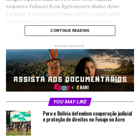
enquanto Fujimori ficou ligeiramente abaixo desse
patamar. A margem continua estreita e ainda pode
oscilar com a incorporação das atas restantes.
CONTINUE READING
A indefinição também se explica pelo ritmo da apuração
peruana, que inclui votos do exterior e registros
ADVERTISEMENT
manuais. Por isso, a confirmação oficial do vencedor não
deve ser imediata. A autoridade eleitoral trabalha com
uma contagem mais demorada, e o desfecho pode levar
dias.
A eleição deste ano volta a expor a divisão política no
Peru. Fujimori concentrou força maior em áreas
urbanas, especialmente em Lima, enquanto Sánchez
YOU MAY LIKE
avançou no interior. Quem vencer assumirá a
Peru e Bolívia defendem cooperação judicial
Presidência em meio a um cenário de desgaste
e proteção de direitos no Fonaje no Acre
institucional e alta instabilidade, num país que tem
trocado de comando com frequência nos últimos anos.