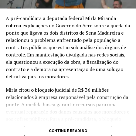
porque entendemos que esse é o
melhor caminho para o Acre”
,
declarou.
A pré-candidata a deputada federal Mirla Miranda
cobrou explicações do Governo do Acre sobre a queda da
ponte que ligava os dois distritos de Sena Madureira e
Nicolau Cândido da Silva Júnior nasceu em Cruzeiro do
relacionou o problema enfrentado pela população a
Sul, em 8 de setembro de 1984. Bacharel em Direito pela
contratos públicos que estão sob análise dos órgãos de
Universidade Nilton Lins, de Manaus, e empresário,
controle. Em manifestação divulgada nas redes sociais,
iniciou sua caminhada eleitoral em 2010, quando
ela questionou a execução da obra, a fiscalização do
disputou pela primeira vez uma cadeira na Aleac.
contrato e a demora na apresentação de uma solução
Recebeu 3.208 votos, mas não foi eleito.
definitiva para os moradores.
Quatro anos depois, voltou às urnas e conquistou o
Mirla citou o bloqueio judicial de R$ 36 milhões
primeiro mandato. Nas eleições de 2014, recebeu 3.827
relacionados à empresa responsável pela construção da
votos e, aos 30 anos, tornou-se um dos parlamentares
ponte. A medida busca garantir recursos para uma
mais jovens daquela legislatura. Tomou posse em
eventual reparação dos danos causados aos moradores e
fevereiro de 2015, levando para a Assembleia uma
aos cofres públicos. Para a pré-candidata, o bloqueio
atuação ligada às demandas de Cruzeiro do Sul e dos
reforça a necessidade de esclarecer como a obra foi
demais municípios do Juruá.
CONTINUE READING
contratada, executada e fiscalizada.