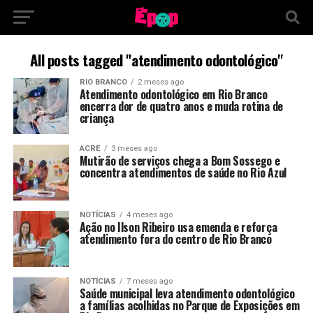
All posts tagged "atendimento odontológico"
RIO BRANCO
2 meses ago
Atendimento odontológico em Rio Branco
encerra dor de quatro anos e muda rotina de
criança
ACRE
3 meses ago
Mutirão de serviços chega a Bom Sossego e
concentra atendimentos de saúde no Rio Azul
NOTÍCIAS
4 meses ago
Ação no Ilson Ribeiro usa emenda e reforça
atendimento fora do centro de Rio Branco
NOTÍCIAS
7 meses ago
Saúde municipal leva atendimento odontológico
a famílias acolhidas no Parque de Exposições em