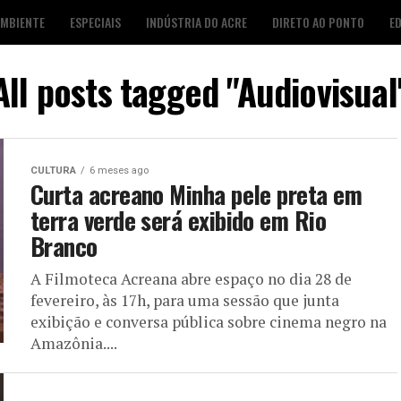
AMBIENTE
ESPECIAIS
INDÚSTRIA DO ACRE
DIRETO AO PONTO
E
S
FOTO DESTAQUE
AGENDA CULTURAL
LOJA É POP
All posts tagged "Audiovisual
CULTURA
6 meses ago
Curta acreano Minha pele preta em
terra verde será exibido em Rio
Branco
A Filmoteca Acreana abre espaço no dia 28 de
fevereiro, às 17h, para uma sessão que junta
exibição e conversa pública sobre cinema negro na
Amazônia....