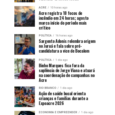
ACRE
10 horas ago
Acre registra 18 focos de
incêndio em 24 horas; agosto
marca início do período mais
crítico
POLÍTICA
16 horas ago
Sargento Adonis relembra origem
no Juruá e fala sobre pré-
candidatura a vice de Bocalom
POLÍTICA
1 dia ago
Binho Marques fica fora da
suplência de Jorge Viana e atuará
na coordenação de campanhas no
Acre
RIO BRANCO
1 dia ago
Ação de saúde bucal orienta
crianças e famílias durante a
Expoacre 2026
ECONOMIA E EMPREENDER
1 dia ago