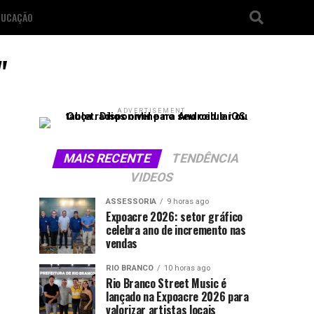
DUCAÇÃO
"
ADVERTISEMENT
MAIS RECENTE
TENDÊNCIA
VIDEOS
ASSESSORIA
9 horas ago
Expoacre 2026: setor gráfico
celebra ano de incremento nas
vendas
RIO BRANCO
10 horas ago
Rio Branco Street Music é
lançado na Expoacre 2026 para
valorizar artistas locais