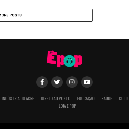
MORE POSTS
INDÚSTRIA DO ACRE
DIRETO AO PONTO
EDUCAÇÃO
SAÚDE
CULT
LOJA É POP