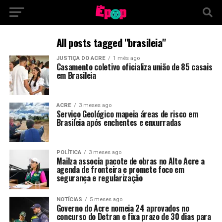
All posts tagged "brasileia"
JUSTIÇA DO ACRE
1 mês ago
Casamento coletivo oficializa união de 85 casais
em Brasileia
ACRE
3 meses ago
Serviço Geológico mapeia áreas de risco em
Brasileia após enchentes e enxurradas
POLÍTICA
3 meses ago
Mailza associa pacote de obras no Alto Acre a
agenda de fronteira e promete foco em
segurança e regularização
NOTÍCIAS
5 meses ago
Governo do Acre nomeia 24 aprovados no
concurso do Detran e fixa prazo de 30 dias para