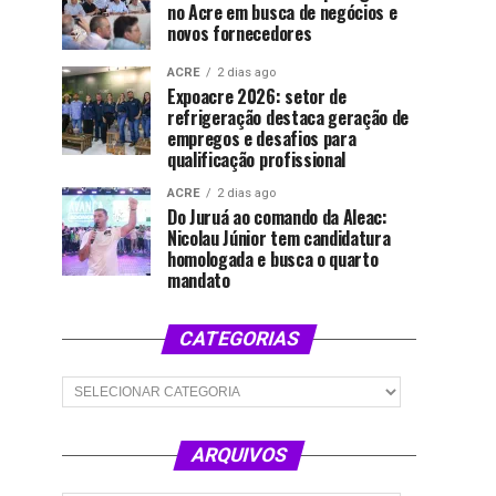
no Acre em busca de negócios e
novos fornecedores
ACRE
2 dias ago
Expoacre 2026: setor de
refrigeração destaca geração de
empregos e desafios para
qualificação profissional
ACRE
2 dias ago
Do Juruá ao comando da Aleac:
Nicolau Júnior tem candidatura
homologada e busca o quarto
mandato
CATEGORIAS
Categorias
ARQUIVOS