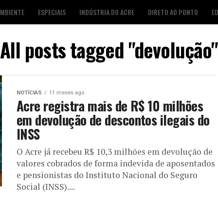
AMBIENTE
ESPECIAIS
INDÚSTRIA DO ACRE
DIRETO AO PONTO
E
S
FOTO DESTAQUE
AGENDA CULTURAL
LOJA É POP
All posts tagged "devolução"
NOTÍCIAS
11 meses ago
Acre registra mais de R$ 10 milhões
em devolução de descontos ilegais do
INSS
O Acre já recebeu R$ 10,3 milhões em devolução de
valores cobrados de forma indevida de aposentados
e pensionistas do Instituto Nacional do Seguro
Social (INSS)....