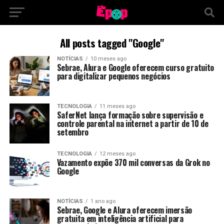
All posts tagged "Google"
NOTÍCIAS
10 meses ago
Sebrae, Alura e Google oferecem curso gratuito
para digitalizar pequenos negócios
TECNOLOGIA
11 meses ago
SaferNet lança formação sobre supervisão e
controle parental na internet a partir de 10 de
setembro
TECNOLOGIA
12 meses ago
Vazamento expõe 370 mil conversas da Grok no
Google
NOTÍCIAS
1 ano ago
Sebrae, Google e Alura oferecem imersão
gratuita em inteligência artificial para