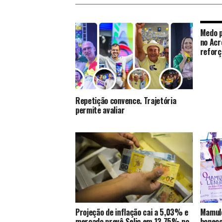
Medo p
no Acr
reforç
Repetição convence. Trajetória
permite avaliar
Projeção de inflação cai a 5,03% e
Mamule
mercado prevê Selic em 13,75% no
boneco