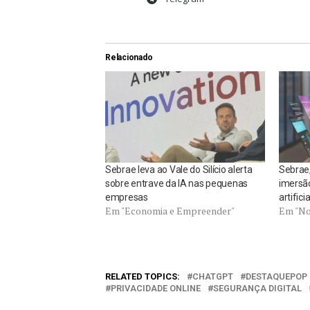
Relacionado
Sebrae leva ao Vale do Silício alerta
Sebrae
sobre entrave da IA nas pequenas
imersão
empresas
artific
Em "Economia e Empreender"
Em "No
RELATED TOPICS:
CHATGPT
DESTAQUEPOP
PRIVACIDADE ONLINE
SEGURANÇA DIGITAL