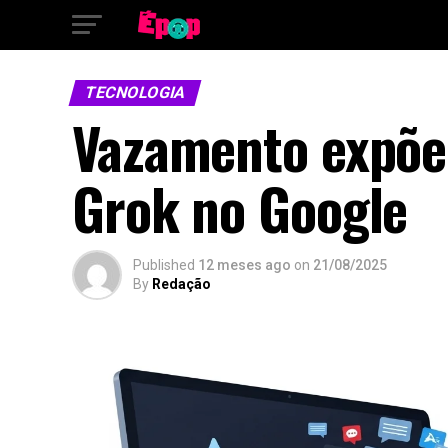
TECNOLOGIA
Vazamento expõe 
Grok no Google
Published
12 meses ago
on
21/08/2025
By
Redação