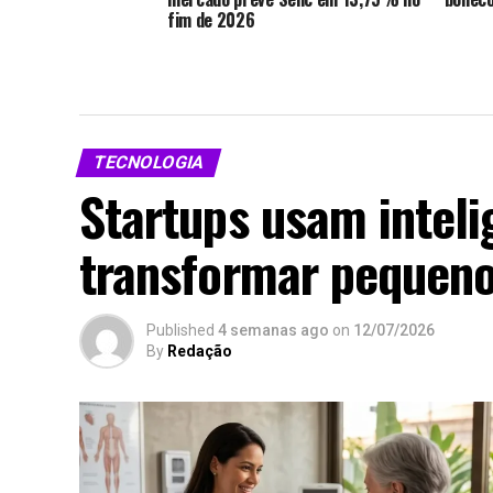
fim de 2026
TECNOLOGIA
Startups usam intelig
transformar pequeno
Published
4 semanas ago
on
12/07/2026
By
Redação