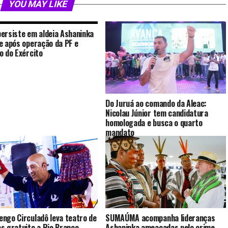
YOU MAY LIKE
ersiste em aldeia Ashaninka
e após operação da PF e
o do Exército
Do Juruá ao comando da Aleac:
Nicolau Júnior tem candidatura
homologada e busca o quarto
mandato
ngo Circuladô leva teatro de
SUMAÚMA acompanha lideranças
s gratuito a Rio Branco
Ashaninka ameaçadas pelo crime