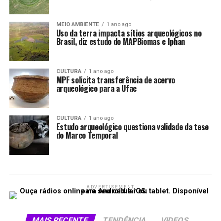
MEIO AMBIENTE
1 ano ago
Uso da terra impacta sítios arqueológicos no
Brasil, diz estudo do MAPBiomas e Iphan
CULTURA
1 ano ago
MPF solicita transferência de acervo
arqueológico para a Ufac
CULTURA
1 ano ago
Estudo arqueológico questiona validade da tese
do Marco Temporal
ADVERTISEMENT
MAIS RECENTE
TENDÊNCIA
VIDEOS