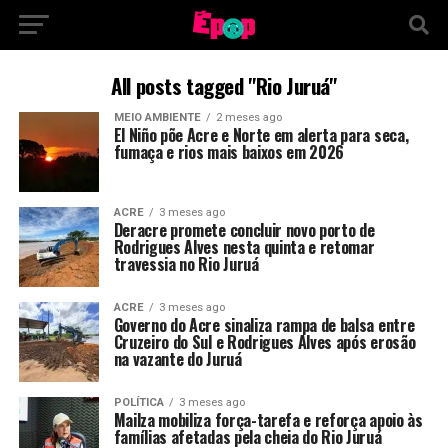
All posts tagged "Rio Juruá"
MEIO AMBIENTE
2 meses ago
El Niño põe Acre e Norte em alerta para seca,
fumaça e rios mais baixos em 2026
ACRE
3 meses ago
Deracre promete concluir novo porto de
Rodrigues Alves nesta quinta e retomar
travessia no Rio Juruá
ACRE
3 meses ago
Governo do Acre sinaliza rampa de balsa entre
Cruzeiro do Sul e Rodrigues Alves após erosão
na vazante do Juruá
POLÍTICA
3 meses ago
Mailza mobiliza força-tarefa e reforça apoio às
famílias afetadas pela cheia do Rio Juruá