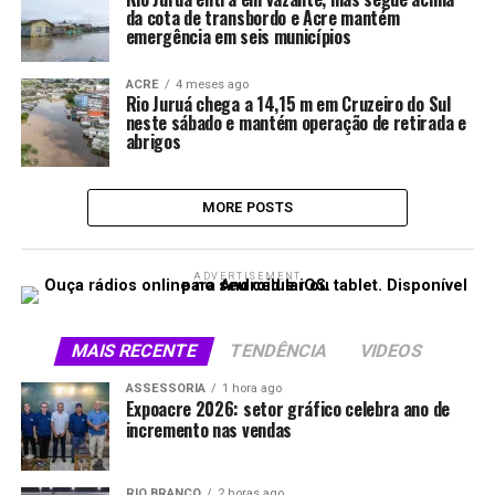
da cota de transbordo e Acre mantém
emergência em seis municípios
ACRE
4 meses ago
Rio Juruá chega a 14,15 m em Cruzeiro do Sul
neste sábado e mantém operação de retirada e
abrigos
MORE POSTS
ADVERTISEMENT
MAIS RECENTE
TENDÊNCIA
VIDEOS
ASSESSORIA
1 hora ago
Expoacre 2026: setor gráfico celebra ano de
incremento nas vendas
RIO BRANCO
2 horas ago