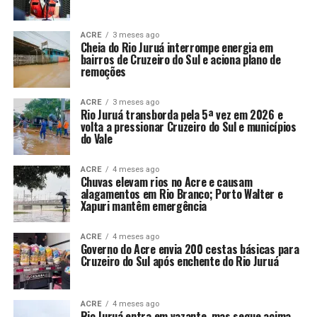
ACRE
3 meses ago
Cheia do Rio Juruá interrompe energia em
bairros de Cruzeiro do Sul e aciona plano de
remoções
ACRE
3 meses ago
Rio Juruá transborda pela 5ª vez em 2026 e
volta a pressionar Cruzeiro do Sul e municípios
do Vale
ACRE
4 meses ago
Chuvas elevam rios no Acre e causam
alagamentos em Rio Branco; Porto Walter e
Xapuri mantêm emergência
ACRE
4 meses ago
Governo do Acre envia 200 cestas básicas para
Cruzeiro do Sul após enchente do Rio Juruá
ACRE
4 meses ago
Rio Juruá entra em vazante, mas segue acima