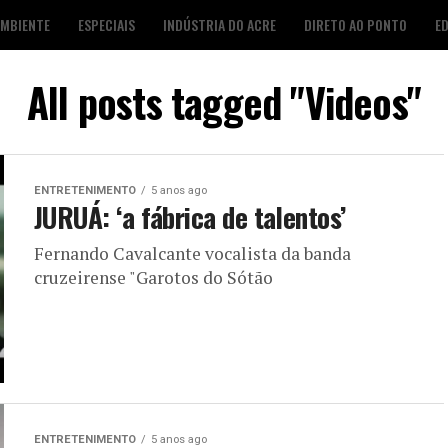
AMBIENTE
ESPECIAIS
INDÚSTRIA DO ACRE
DIRETO AO PONTO
E
S
FOTO DESTAQUE
AGENDA CULTURAL
LOJA É POP
All posts tagged "Videos"
ENTRETENIMENTO
5 anos ago
JURUÁ: ‘a fábrica de talentos’
Fernando Cavalcante vocalista da banda
cruzeirense "Garotos do Sótão
ENTRETENIMENTO
5 anos ago