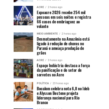
ACRE
2 horas ago
Expoacre 2026 recebe 254 mil
pessoas em seis noites e registra
66 casos de embriaguez ao
volante
MEIO AMBIENTE
2 horas ago
Desmatamento na Amazônia está
ligado à redução de chuvas no
Paraná e ameaça produção de
grãos
ACRE
3 horas ago
Espaço Indústria destaca a força
da panificação e do setor de
sorvetes no Acre
POLÍTICA
23 horas ago
Bocalom celebra nota 6,8 no Ideb
e Alysson Bestene projeta
liderança nacional para Rio
Branco