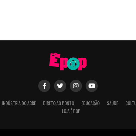
INDÚSTRIA DO ACRE
DIRETO AO PONTO
EDUCAÇÃO
SAÚDE
CULT
LOJA É POP