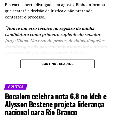
Em carta aberta divulgada em agosto, Binho informou
que acatará a decisão da Justiça e não pretende
contestar o processo.
“Houve um erro técnico no registro da minha
candidatura como primeiro suplente do senador
Jorge Viana. Um erro de prazos, de datas, daqueles
detalhes que não parecem importantes até o dia em
que o juiz diz que são. Erramos”
, declarou.
Mesmo fora da chapa,
CONTINUE READING
Binho afirmou que
continuará
participando da
POLÍTICA
campanha eleitoral. Ele
Bocalom celebra nota 6,8 no Ideb e
integrará a
coordenação das
Alysson Bestene projeta liderança
candidaturas de Jorge
nacional para Rio Branco
Viana ao Senado e de