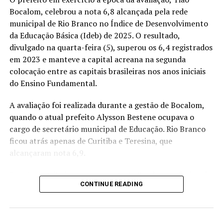
Bocalom, celebrou a nota 6,8 alcançada pela rede
Ex-secretário de Educação e ex-governador do Acre,
municipal de Rio Branco no Índice de Desenvolvimento
Binho Marques também trabalhou no Ministério da
da Educação Básica (Ideb) de 2025. O resultado,
Educação e em organizações do setor. Em sua trajetória,
divulgado na quarta-feira (5), superou os 6,4 registrados
participou de discussões sobre o financiamento da
em 2023 e manteve a capital acreana na segunda
educação básica, incluindo a criação do Valor Aluno Ano
colocação entre as capitais brasileiras nos anos iniciais
Total (VAAT), incorporado ao Fundeb.
do Ensino Fundamental.
Com a saída da suplência, Binho concentrará sua
A avaliação foi realizada durante a gestão de Bocalom,
atuação eleitoral na coordenação política das
quando o atual prefeito Alysson Bestene ocupava o
campanhas apoiadas pela Frente Ampla no Acre.
cargo de secretário municipal de Educação. Rio Branco
ficou atrás apenas de Curitiba e Teresina, que
alcançaram nota 6,9.
Compartilhe isso:
X
Facebook
WhatsApp
Bocalom atribuiu o avanço ao trabalho dos profissionais
CONTINUE READING
da educação e aos investimentos feitos pela prefeitura
LinkedIn
Telegram
na estrutura das escolas, na valorização dos servidores e
na adoção de novas tecnologias de ensino.