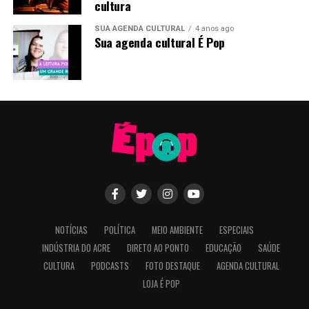
cultura
SUA AGENDA CULTURAL
4 anos ago
Sua agenda cultural É Pop
“Eu quero agradecer a cada um que está
aqui, porque vocês são o nosso time, é o
time que vai estar nas ruas pedindo voto. A
NOTÍCIAS
POLÍTICA
MEIO AMBIENTE
ESPECIAIS
gente tem uma responsabilidade muito
INDÚSTRIA DO ACRE
DIRETO AO PONTO
EDUCAÇÃO
SAÚDE
grande”, afirmou.
CULTURA
PODCASTS
FOTO DESTAQUE
AGENDA CULTURAL
LOJA É POP
O parlamentar relacionou a mobilização política ao