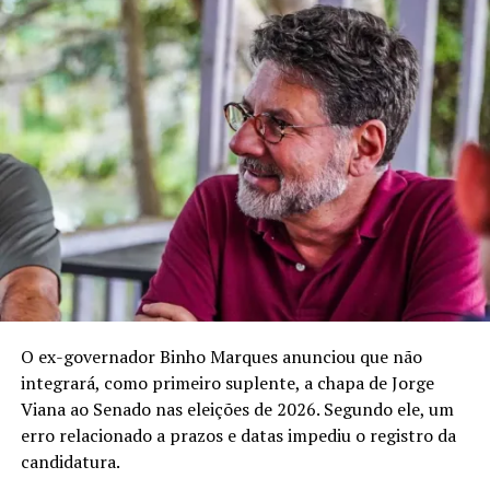
apuração sobre ponte de Sena Madureira
DON'T MISS
Câmara destrava pauta após governo retirar urgência
de projeto que acaba com escala 6×1
O ex-governador Binho Marques anunciou que não
integrará, como primeiro suplente, a chapa de Jorge
Viana ao Senado nas eleições de 2026. Segundo ele, um
erro relacionado a prazos e datas impediu o registro da
candidatura.