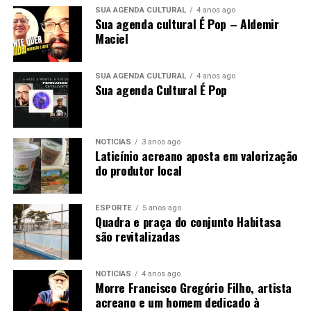
liderança originalmente ligada ao Juruá para um nome
SUA AGENDA CULTURAL
4 anos ago
Sua agenda cultural É Pop – Aldemir
com alcance estadual, sem que o parlamentar deixasse
Maciel
de apresentar sua origem cruzeirense como parte
central de sua identidade política.
SUA AGENDA CULTURAL
4 anos ago
Sua agenda Cultural É Pop
O caminho iniciado no interior, com crescimento
gradual nas urnas e espaço conquistado dentro da
Assembleia, é apontado por seus apoiadores como
demonstração de que lideranças do Juruá podem
NOTÍCIAS
3 anos ago
Laticínio acreano aposta em valorização
alcançar posições de comando estadual sem perder a
do produtor local
ligação com suas bases.
Mobilização para uma nova campanha
ESPORTE
5 anos ago
Quadra e praça do conjunto Habitasa
Durante a Convenção Avança Acre, Nicolau convocou os
são revitalizadas
apoiadores a participarem diretamente da campanha e a
levarem às ruas as propostas dos candidatos da aliança.
NOTÍCIAS
4 anos ago
Morre Francisco Gregório Filho, artista
acreano e um homem dedicado à