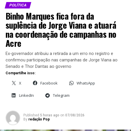
Em "Política"
POLÍTICA
vereadores
Em "Política"
Binho Marques fica fora da
suplência de Jorge Viana e atuará
na coordenação de campanhas no
Acre
Plano de cargos, carreiras e
Ex-governador atribuiu a retirada a um erro no registro e
salários dos Servidores é
confirmou participação nas campanhas de Jorge Viana ao
aprovado por vereadores
Senado e Thor Dantas ao governo
em Cruzeiro do Sul
Compartilhe isso:
Em "Política"
X
Facebook
WhatsApp
LinkedIn
Telegram
RELATED TOPICS:
CÂMARA DE RIO BRANCO
PREFEITURA DE RIO BRANCO
REAJUSTE SALARIAL
SERVIDORES MUNICIPAIS
Published
5 horas ago
on
07/08/2026
By
redação Pop
UP NEXT
Aleac avança com comissão externa para acompanhar