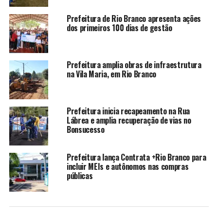
Compartilhe isso:
Prefeitura de Rio Branco apresenta ações
dos primeiros 100 dias de gestão
X
Facebook
Prefeitura amplia obras de infraestrutura
WhatsApp
LinkedIn
na Vila Maria, em Rio Branco
Telegram
Prefeitura inicia recapeamento na Rua
Lábrea e amplia recuperação de vias no
Bonsucesso
Relacionado
Prefeitura lança Contrata +Rio Branco para
incluir MEIs e autônomos nas compras
públicas
MPAC apura reajuste de
PCCR dos Servidores da
salários aprovado pela
Saúde apresentado pela
Câmara de Rio Branco
prefeitura é aprovado pelos