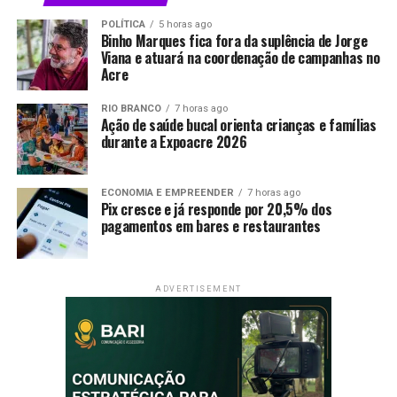
pela conquista de espaço dentro do Poder Legislativo.
POLÍTICA
5 horas ago
Binho Marques fica fora da suplência de Jorge
Em fevereiro de 2019, Nicolau foi eleito presidente da
Viana e atuará na coordenação de campanhas no
Aleac, tornando-se o parlamentar mais jovem a
Acre
comandar a Casa. Permaneceu na presidência durante os
RIO BRANCO
7 horas ago
biênios 2019–2020 e 2021–2022.
Ação de saúde bucal orienta crianças e famílias
durante a Expoacre 2026
Na legislatura iniciada em 2023, ocupou a primeira-
secretaria da Mesa Diretora durante a presidência do
deputado Luiz Gonzaga. Em fevereiro de 2025, voltou ao
ECONOMIA E EMPREENDER
7 horas ago
Pix cresce e já responde por 20,5% dos
comando da Assembleia após ser escolhido por
pagamentos em bares e restaurantes
unanimidade para presidir a instituição no biênio 2025–
2026. É a terceira vez que exerce a presidência do
Legislativo estadual.
ADVERTISEMENT
O apoio unânime recebido para comandar a Casa
demonstrou sua capacidade de articulação com
parlamentares da base governista e da oposição.