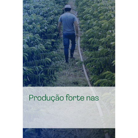
“Esse resultado mostra que estamos no caminho certo e
que nossas crianças estão tendo mais oportunidades
para construir um grande futuro”, declarou.
Compartilhe isso:
X
Facebook
WhatsApp
LinkedIn
Telegram
“Vamos trabalhar com muita
humildade, com os pés no chão,
porque entendemos que esse é o
melhor caminho para o Acre”
,
declarou.