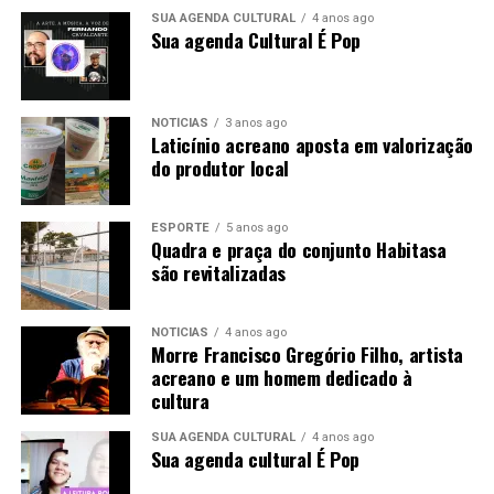
SUA AGENDA CULTURAL
4 anos ago
Sua agenda Cultural É Pop
NOTÍCIAS
3 anos ago
Laticínio acreano aposta em valorização
do produtor local
ESPORTE
5 anos ago
Quadra e praça do conjunto Habitasa
são revitalizadas
NOTÍCIAS
4 anos ago
Morre Francisco Gregório Filho, artista
acreano e um homem dedicado à
A coordenação está nas mãos de Alcinethe Damasceno,
cultura
diretora e roteirista com mais de 30 anos de experiência
em projetos sociais. Inovadora, Alcinethe instalou no
SUA AGENDA CULTURAL
4 anos ago
Sua agenda cultural É Pop
batelão a “Rádio da Alegria”, um sistema de alto-falantes
que transmite músicas e convites pelas margens,