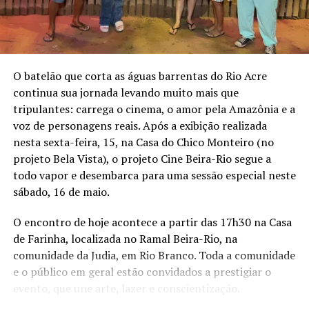
instigar o olhar da plateia, convidá-la a imaginar outras
possibilidades narrativas, tomar consciência das coisas
se valendo de mais de uma perspectiva. Portanto, juntas,
levantamos questionamentos e nos apropriamos deles
para desdobrá-los ao invés de buscar soluções
O batelão que corta as águas barrentas do Rio Acre
definitivas.”, ressalta a diretora Miwa Yanagizawa.
continua sua jornada levando muito mais que
tripulantes: carrega o cinema, o amor pela Amazônia e a
A peça foi idealizada pelo produtor Felipe Valle, após
voz de personagens reais. Após a exibição realizada
testemunhar indiretamente um episódio de violência
nesta sexta-feira, 15, na Casa do Chico Monteiro (no
doméstica em que não conseguiu intervir e teve a
projeto Bela Vista), o projeto Cine Beira-Rio segue a
denúncia recusada pela polícia. O sentimento de
todo vapor e desembarca para uma sessão especial neste
impotência o levou intuitivamente a pensar em ‘Dom
sábado, 16 de maio.
Casmurro’. Ao reler o livro com os olhos de agora, Valle
percebeu toda a violência contida naquele clássico e
O encontro de hoje acontece a partir das 17h30 na Casa
resolveu trazê-lo para as luzes da ribalta pelo olhar
de Farinha, localizada no Ramal Beira-Rio, na
feminino. “O convite para direção, escrita e encenação
comunidade da Judia, em Rio Branco. Toda a comunidade
não foi à toa. São as mulheres que vão dar vida a esta
e o público em geral estão convidados a prestigiar o
história tão atual, eterna, cheia de nuances, simbolismos
evento, que une arte, lazer e conscientização.
e de machismos do nosso sempre dia a dia”, pontua.