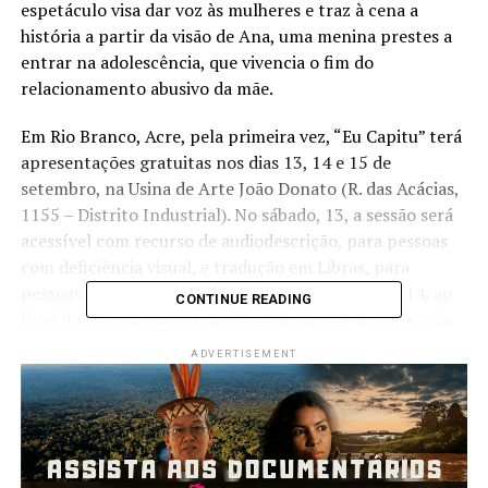
espetáculo visa dar voz às mulheres e traz à cena a
história a partir da visão de Ana, uma menina prestes a
entrar na adolescência, que vivencia o fim do
relacionamento abusivo da mãe.
Em Rio Branco, Acre, pela primeira vez, “Eu Capitu” terá
apresentações gratuitas nos dias 13, 14 e 15 de
setembro, na Usina de Arte João Donato (R. das Acácias,
1155 – Distrito Industrial). No sábado, 13, a sessão será
acessível com recurso de audiodescrição, para pessoas
com deficiência visual, e tradução em Libras, para
pessoas com deficiência auditiva. Já no domingo, 14, ao
CONTINUE READING
final do espetáculo, a plateia vai desfrutar de uma roda
de conversa sobre o tema. A retirada de ingressos será
ADVERTISEMENT
realizada na bilheteria da Usina de Arte, uma hora antes
da peça. Na segunda-feira, 15, será promovida uma
apresentação exclusiva para estudantes da rede pública
de ensino e projetos sociais, também na Usina de Artes.