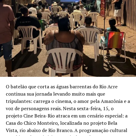
Prêmio Questão de Crítica de Melhor Direção e
Iluminação e Prêmio APTR de Melhor Cenografia e
entre outros.
Voltada a artistas e estudantes de teatro, a atividade
será realizada das 9h às 13h, na Universidade Federal do
Acre [ABI Teatro (UFAC) | Teatro Laboratório | Sala
Espaço Cênico]. Serão disponibilizadas 15 vagas, as
inscrições podem ser feitas pelo link abaixo.
https://docs.google.com/forms/d/e/1FAIpQLScxh2b0VCp
5JpiQXVruq05SiygBGTgeR1p91opjsrZ6vmKWeQ/viewfor
O batelão que corta as águas barrentas do Rio Acre
m
continua sua jornada levando muito mais que
Para quem quer aprender sobre produção executiva e
tripulantes: carrega o cinema, o amor pela Amazônia e a
planejamento de projetos culturais, a Oficina Petrobras
voz de personagens reais. Nesta sexta-feira, 15, o
da Ideia ao Projeto é a oportunidade ideal. Conduzida
projeto Cine Beira-Rio atraca em um cenário especial: a
pelo produtor e gestor cultural, Felipe Valle, a oficina
Casa do Chico Monteiro, localizada no projeto Bela
abordará os passos essenciais para a criação e
Vista, rio abaixo de Rio Branco. A programação cultural
elaboração de um projeto, desde a concepção até a