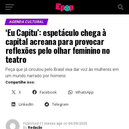
AGENDA CULTURAL
‘Eu Capitu’: espetáculo chega à
capital acreana para provocar
reflexões pelo olhar feminino no
teatro
Peça que já circulou pelo Brasil visa dar voz às mulheres em
um mundo narrado por homens
Compartilhe isso:
X
Facebook
WhatsApp
LinkedIn
Telegram
Published
11 meses ago
on
04/09/2025
By
Redação