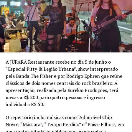
realidade brutal enfrentada por mulheres. Ao unir a
ficção ao cotidiano das vítimas, a obra oferece uma
perspectiva única e poderosa para abordar um tema tão
sensível.
“Logo de início, entendi que não queria uma peça
realista. Se o assunto era muito duro e pesado, eu queria
falar de uma forma doce e lúdica com a criação de um
universo simbólico e metafórico.”, resume Carla Faour,
A JUPARÁ Restaurante recebe no dia 5 de junho o
que chama a atenção pelo fato de a peça dar voz a
“Especial Pitty & Legião Urbana”, show interpretado
mulheres em um mundo que tem a narrativa masculina,
pela Banda The Fisher e por Rodrigo Ephren que reúne
seja na política, nas artes, na história ou nas famílias.
clássicos de dois nomes centrais do rock brasileiro. A
apresentação, realizada pela Eureka! Produções, terá
“Eu Capitu” foi aprovado na Seleção Petrobras Cultural
mesas a R$ 200 para quatro pessoas e ingresso
e conta com recursos através da Lei Federal de
individual a R$ 50.
Incentivo à Cultura, do Ministério da Cultura. A peça já
foi apresentada em Brasília, Rio de Janeiro, Recife, Belo
O repertório inclui músicas como “Admirável Chip
Horizonte e São Luís, com lotação máxima, e depois de
Novo”, “Máscara”, “Tempo Perdido” e “Pais e Filhos”, em
Rio Branco segue para Porto Velho, Salvador, Fortaleza
uma noite voltada ao público que acompanha a