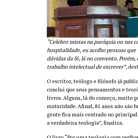
“Celebro missas na paróquia ou nas c
hospitalidade, eu acolho pessoas que v
dúvidas da fé, lá no convento. Porém,
trabalho intelectual de escrever”
, des
O escritor, teólogo e filósofo já publ
conclui que seus pensamentos e teori
livros. Alguns, lá do começo, muito 
maturidade. Afinal, 81 anos não são b
gente fica mais centrado no princip
a verdadeira teologia”, finaliza.
O livro “Por uma teologia com perfum