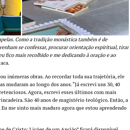
apelas. Como a tradição monástica também é de
enham se confessar, procurar orientação espiritual, tirar
 eu fico mais recolhido e me dedicando à oração e ao
taca.
icou inúmeras obras. Ao recordar toda sua trajetória, ele
as mudaram ao longo dos anos. “Já escrevi uns 30, 40
pretenciosos. Agora, escrevi esses últimos com mais
rincadeira. São 40 anos de magistério teológico. Então, a
al. Eu me sinto mais maduro agora que estou aprendendo
e de Cristo: Lições de um Ancião” ficará disponível