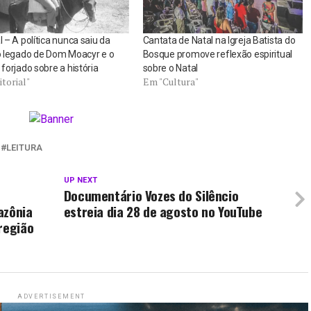
al – A política nunca saiu da
Cantata de Natal na Igreja Batista do
 o legado de Dom Moacyr e o
Bosque promove reflexão espiritual
o forjado sobre a história
sobre o Natal
torial"
Em "Cultura"
LEITURA
UP NEXT
Documentário Vozes do Silêncio
azônia
estreia dia 28 de agosto no YouTube
região
ADVERTISEMENT