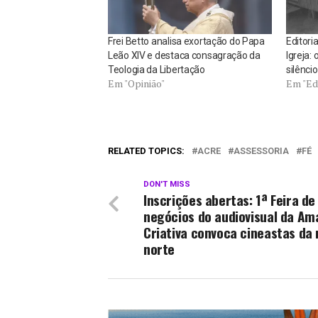
Frei Betto analisa exortação do Papa
Editori
Leão XIV e destaca consagração da
Igreja:
Teologia da Libertação
silênci
Em "Opinião"
Em "Edi
RELATED TOPICS:
ACRE
ASSESSORIA
FÉ
DON'T MISS
Inscrições abertas: 1ª Feira de
negócios do audiovisual da Am
Criativa convoca cineastas da 
norte