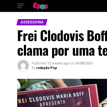
ASSESSORIA
Frei Clodovis Bof
clama por uma te
Published
12 meses ago
on
24/08/2025
By
redação Pop