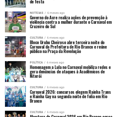
de festa
NOTÍCIAS
6 meses ago
Governo do Acre realiza ações de prevenção à
violência contra a mulher durante o Carnaval em
Cruzeiro do Sul
CULTURA
6 meses ago
Bloco Urubu Cheiroso abre terceira noite do
Carnaval da Prefeitura de Rio Branco e reúne
público na Praça da Revolução
POLÍTICA
6 meses ago
Homenagem a Lula no Carnaval mobiliza redes e
gera denúncias de ataques à Acadêmicos de
Niterói
CULTURA
6 meses ago
Carnaval 2026: concursos elegem Rainha Trans
e Rainha Gay na segunda noite de folia em Rio
Branco
CULTURA
6 meses ago
Abertura do Carnaval 2026 em Rio Branco coroa