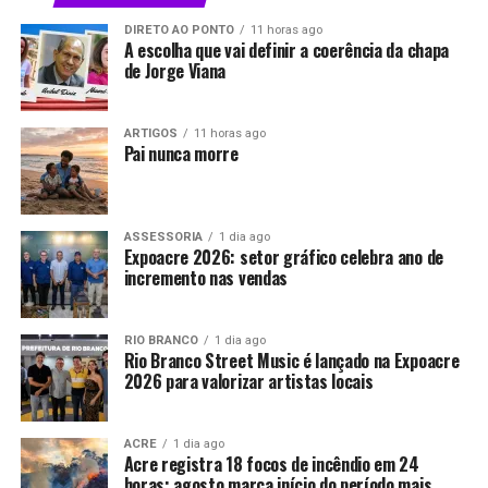
DIRETO AO PONTO
11 horas ago
A escolha que vai definir a coerência da chapa
de Jorge Viana
ARTIGOS
11 horas ago
Pai nunca morre
ASSESSORIA
1 dia ago
Expoacre 2026: setor gráfico celebra ano de
incremento nas vendas
RIO BRANCO
1 dia ago
Rio Branco Street Music é lançado na Expoacre
2026 para valorizar artistas locais
ACRE
1 dia ago
Acre registra 18 focos de incêndio em 24
horas; agosto marca início do período mais