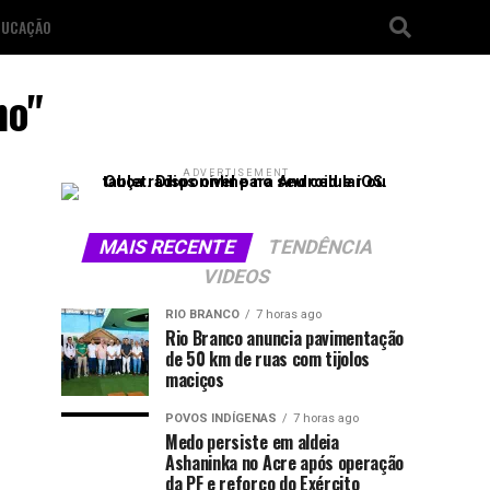
DUCAÇÃO
ho"
ADVERTISEMENT
MAIS RECENTE
TENDÊNCIA
VIDEOS
RIO BRANCO
7 horas ago
Rio Branco anuncia pavimentação
de 50 km de ruas com tijolos
maciços
POVOS INDÍGENAS
7 horas ago
Medo persiste em aldeia
Ashaninka no Acre após operação
da PF e reforço do Exército