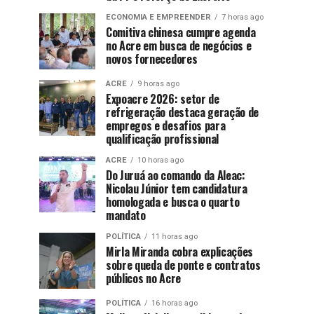
ECONOMIA E EMPREENDER
7 horas ago
Comitiva chinesa cumpre agenda
no Acre em busca de negócios e
novos fornecedores
ACRE
9 horas ago
Expoacre 2026: setor de
refrigeração destaca geração de
empregos e desafios para
qualificação profissional
ACRE
10 horas ago
Do Juruá ao comando da Aleac:
Nicolau Júnior tem candidatura
homologada e busca o quarto
mandato
POLÍTICA
11 horas ago
Mirla Miranda cobra explicações
sobre queda de ponte e contratos
públicos no Acre
POLÍTICA
16 horas ago