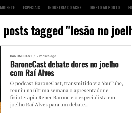
AMBIENTE
ESPECIAIS
INDÚSTRIA DO ACRE
DIRETO AO PONTO
E
S
FOTO DESTAQUE
AGENDA CULTURAL
LOJA É POP
l posts tagged "lesão no joel
BARONECAST
7 meses ago
BaroneCast debate dores no joelho
com Raí Alves
O podcast BaroneCast, transmitido via YouTube,
reuniu na última semana o apresentador e
fisioterapia Rener Barone e o especialista em
joelho Raí Alves para um debate...