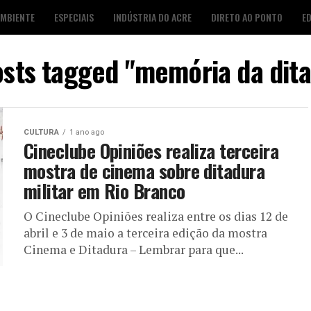
AMBIENTE
ESPECIAIS
INDÚSTRIA DO ACRE
DIRETO AO PONTO
E
S
FOTO DESTAQUE
AGENDA CULTURAL
LOJA É POP
osts tagged "memória da dit
CULTURA
1 ano ago
Cineclube Opiniões realiza terceira
mostra de cinema sobre ditadura
militar em Rio Branco
O Cineclube Opiniões realiza entre os dias 12 de
abril e 3 de maio a terceira edição da mostra
Cinema e Ditadura – Lembrar para que...