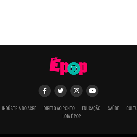
INDÚSTRIA DO ACRE
DIRETO AO PONTO
EDUCAÇÃO
SAÚDE
CULT
LOJA É POP