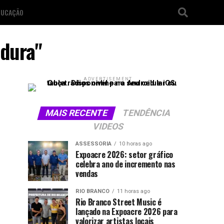
DUCAÇÃO
adura"
ADVERTISEMENT
MAIS RECENTE
TENDÊNCIA
VIDEOS
ASSESSORIA
10 horas ago
Expoacre 2026: setor gráfico
celebra ano de incremento nas
vendas
RIO BRANCO
11 horas ago
Rio Branco Street Music é
lançado na Expoacre 2026 para
valorizar artistas locais