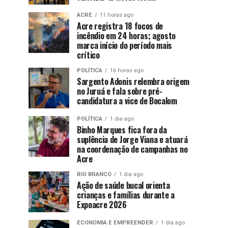
ACRE
11 horas ago
Acre registra 18 focos de
incêndio em 24 horas; agosto
marca início do período mais
crítico
POLÍTICA
16 horas ago
Sargento Adonis relembra origem
no Juruá e fala sobre pré-
candidatura a vice de Bocalom
POLÍTICA
1 dia ago
Binho Marques fica fora da
suplência de Jorge Viana e atuará
na coordenação de campanhas no
Acre
RIO BRANCO
1 dia ago
Ação de saúde bucal orienta
crianças e famílias durante a
Expoacre 2026
ECONOMIA E EMPREENDER
1 dia ago