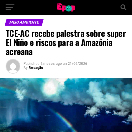
MEIO AMBIENTE
TCE-AC recebe palestra sobre super
El Niño e riscos para a Amazônia
acreana
Published
2 meses ago
on
21/06/2026
By
Redação