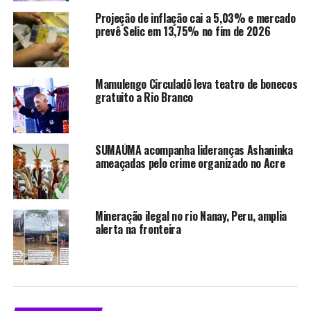
Projeção de inflação cai a 5,03% e mercado
prevê Selic em 13,75% no fim de 2026
Compartilhe isso:
Mamulengo Circuladô leva teatro de bonecos
X
Facebook
gratuito a Rio Branco
WhatsApp
LinkedIn
SUMAÚMA acompanha lideranças Ashaninka
ameaçadas pelo crime organizado no Acre
Telegram
Mineração ilegal no rio Nanay, Peru, amplia
Relacionado
alerta na fronteira