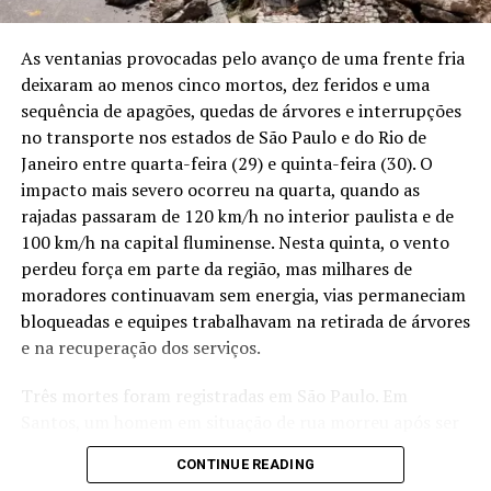
Entre janeiro e abril de 2026, a Fiscalía peruana
registrou 29 pontos de mineração ilegal em Iquitos,
As ventanias provocadas pelo avanço de uma frente fria
Maynas e Nauta. O número cobre apenas ocorrências
deixaram ao menos cinco mortos, dez feridos e uma
que chegaram aos órgãos públicos. Em rios extensos,
sequência de apagões, quedas de árvores e interrupções
com canais escondidos pela floresta e longas distâncias
no transporte nos estados de São Paulo e do Rio de
entre as comunidades, parte das dragas pode funcionar
Janeiro entre quarta-feira (29) e quinta-feira (30). O
durante semanas sem ser alcançada por qualquer
impacto mais severo ocorreu na quarta, quando as
fiscalização.
rajadas passaram de 120 km/h no interior paulista e de
100 km/h na capital fluminense. Nesta quinta, o vento
Puca Urco já havia recebido uma grande operação em
perdeu força em parte da região, mas milhares de
junho. A Marinha peruana apreendeu e destruiu balsas,
moradores continuavam sem energia, vias permaneciam
motores, geradores, compressores, bombas,
bloqueadas e equipes trabalhavam na retirada de árvores
combustível, equipamentos de internet via satélite e
e na recuperação dos serviços.
outros materiais avaliados em 411.830 soles. Ao longo
daquele mês, quatro operações nos rios Nanay,
Três mortes foram registradas em São Paulo. Em
Amazonas, Marañón e Tigre terminaram com 20 dragas
Santos, um homem em situação de rua morreu após ser
destruídas e bens avaliados em mais de 800 mil soles. De
atingido pela queda de uma árvore na Avenida Almirante
CONTINUE READING
janeiro a maio, o governo peruano calculou em mais de
Cochrane, no bairro Estuário. Em Cesário Lange, na