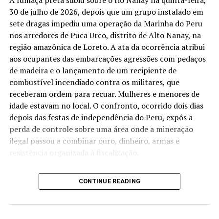
Amazônia lidera conflitos no campo e tem baixa punição
por crimes ambientais
30 de julho de 2026, depois que um grupo instalado em
sete dragas impediu uma operação da Marinha do Peru
DON'T MISS
nos arredores de Puca Urco, distrito de Alto Nanay, na
PL da Grilagem pode liberar regularização de até 2.500
hectares sem vistoria
região amazônica de Loreto. A ata da ocorrência atribui
aos ocupantes das embarcações agressões com pedaços
de madeira e o lançamento de um recipiente de
combustível incendiado contra os militares, que
receberam ordem para recuar. Mulheres e menores de
idade estavam no local. O confronto, ocorrido dois dias
depois das festas de independência do Peru, expôs a
perda de controle sobre uma área onde a mineração
ilegal passou a combinar ouro, dinheiro, armas e
resistência organizada à fiscalização.
O fogo aparece entre estruturas flutuantes cobertas por
CONTINUE READING
lonas. Homens, mulheres e crianças permanecem sobre
balsas e embarcações amarradas umas às outras. A cena
não se parece com uma frente de mineração isolada,