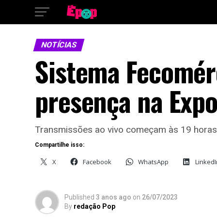
NOTÍCIAS
Sistema Fecomér
presença na Exp
Transmissões ao vivo começam às 19 horas
Compartilhe isso:
X
Facebook
WhatsApp
LinkedI
Published
3 anos ago
on
26/07/2023
By
redação Pop