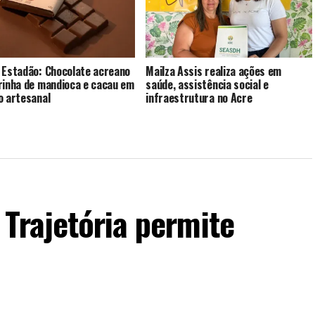
 Estadão: Chocolate acreano
Mailza Assis realiza ações em
rinha de mandioca e cacau em
saúde, assistência social e
o artesanal
infraestrutura no Acre
Trajetória permite