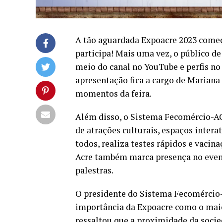
A tão aguardada Expoacre 2023 começ
participa! Mais uma vez, o público d
meio do canal no YouTube e perfis n
apresentação fica a cargo de Marian
momentos da feira.
Além disso, o Sistema Fecomércio-AC
de atrações culturais, espaços intera
todos, realiza testes rápidos e vacin
Acre também marca presença no evento
palestras.
O presidente do Sistema Fecomércio
importância da Expoacre como o maior
ressaltou que a proximidade da socie