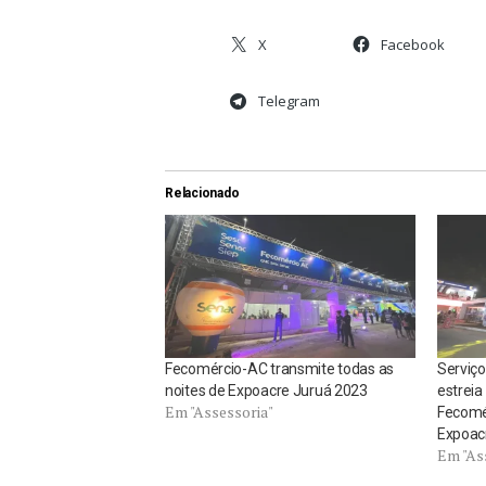
X
Facebook
Telegram
Relacionado
Fecomércio-AC transmite todas as
Serviço
noites de Expoacre Juruá 2023
estreia
Em "Assessoria"
Fecomé
Expoac
Em "As