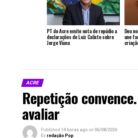
PT do Acre emite nota de repúdio a
Deu no
declarações de Luiz Calixto sobre
une fa
Jorge Viana
criaçã
ACRE
Repetição convence. 
avaliar
Published
14 horas ago
on
06/08/2026
By
redação Pop