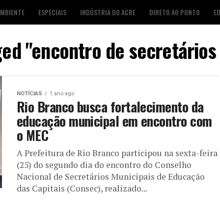
AMBIENTE
ESPECIAIS
INDÚSTRIA DO ACRE
DIRETO AO PONTO
E
S
FOTO DESTAQUE
AGENDA CULTURAL
LOJA É POP
ged "encontro de secretário
NOTÍCIAS
1 ano ago
Rio Branco busca fortalecimento da
educação municipal em encontro com
o MEC
A Prefeitura de Rio Branco participou na sexta-feira
(25) do segundo dia do encontro do Conselho
Nacional de Secretários Municipais de Educação
das Capitais (Consec), realizado...