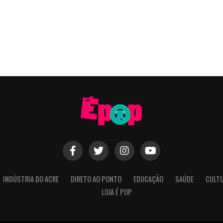
INDÚSTRIA DO ACRE
DIRETO AO PONTO
EDUCAÇÃO
SAÚDE
CULT
LOJA É POP