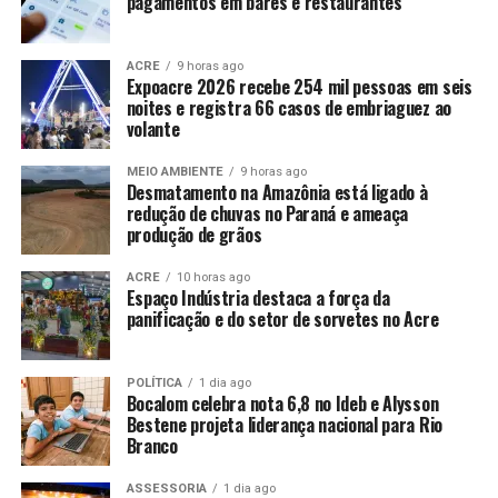
pagamentos em bares e restaurantes
ACRE
9 horas ago
Expoacre 2026 recebe 254 mil pessoas em seis
noites e registra 66 casos de embriaguez ao
volante
MEIO AMBIENTE
9 horas ago
Desmatamento na Amazônia está ligado à
redução de chuvas no Paraná e ameaça
produção de grãos
ACRE
10 horas ago
Espaço Indústria destaca a força da
panificação e do setor de sorvetes no Acre
POLÍTICA
1 dia ago
Bocalom celebra nota 6,8 no Ideb e Alysson
Bestene projeta liderança nacional para Rio
Branco
ASSESSORIA
1 dia ago