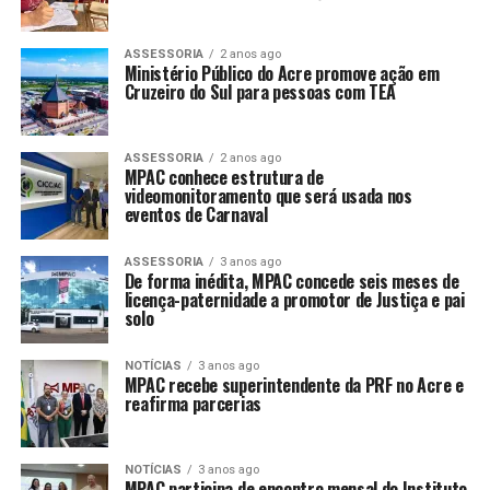
ASSESSORIA
2 anos ago
Ministério Público do Acre promove ação em
Cruzeiro do Sul para pessoas com TEA
ASSESSORIA
2 anos ago
MPAC conhece estrutura de
videomonitoramento que será usada nos
eventos de Carnaval
ASSESSORIA
3 anos ago
De forma inédita, MPAC concede seis meses de
licença-paternidade a promotor de Justiça e pai
solo
NOTÍCIAS
3 anos ago
MPAC recebe superintendente da PRF no Acre e
reafirma parcerias
NOTÍCIAS
3 anos ago
MPAC participa de encontro mensal do Instituto