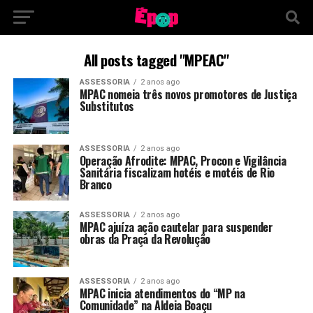
All posts tagged "MPEAC"
ASSESSORIA
2 anos ago
MPAC nomeia três novos promotores de Justiça
Substitutos
ASSESSORIA
2 anos ago
Operação Afrodite: MPAC, Procon e Vigilância
Sanitária fiscalizam hotéis e motéis de Rio
Branco
ASSESSORIA
2 anos ago
MPAC ajuíza ação cautelar para suspender
obras da Praça da Revolução
ASSESSORIA
2 anos ago
MPAC inicia atendimentos do “MP na
Comunidade” na Aldeia Boaçu