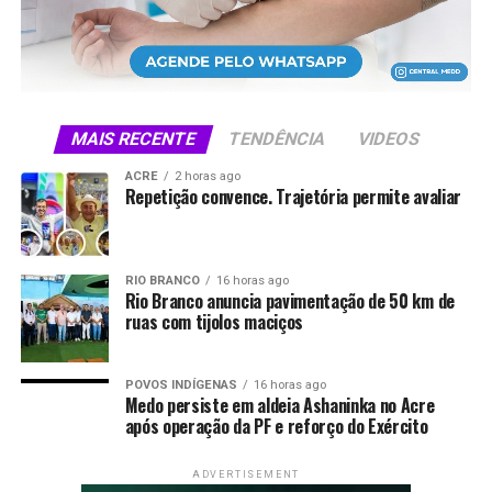
produtivo. Jorge Viana também participou da
programação e fez uma apresentação sobre
oportunidades de negócios no Acre.
Foto: Sérgio Vale
MAIS RECENTE
TENDÊNCIA
VIDEOS
Compartilhe isso:
ACRE
2 horas ago
Repetição convence. Trajetória permite avaliar
X
Facebook
WhatsApp
LinkedIn
Telegram
RIO BRANCO
16 horas ago
Rio Branco anuncia pavimentação de 50 km de
ruas com tijolos maciços
POVOS INDÍGENAS
16 horas ago
Medo persiste em aldeia Ashaninka no Acre
após operação da PF e reforço do Exército
ADVERTISEMENT