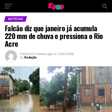
NOTÍCIAS
Falcão diz que janeiro já acumula
220 mm de chuva e pressiona o Rio
Acre
Published
7 meses ago
on
12/01/2026
By
Redação