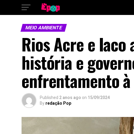
MEIO AMBIENTE
Rios Acre e Iaco
história e govern
enfrentamento à
Published
2 anos ago
on
15/09/2024
By
redação Pop