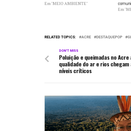
Em "MEIO AMBIENTE"
comuni
Em "M
RELATED TOPICS:
ACRE
DESTAQUEPOP
G
DON'T MISS
Poluição e queimadas no Acre
qualidade do ar e rios chegam 
níveis críticos