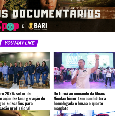
YOU MAY LIKE
re 2026: setor de
Do Juruá ao comando da Aleac:
eração destaca geração de
Nicolau Júnior tem candidatura
os e desafios para
homologada e busca o quarto
icação profissional
mandato