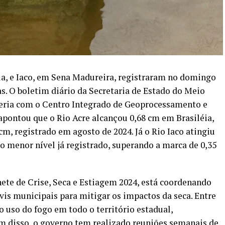
éia, e Iaco, em Sena Madureira, registraram no domingo
as. O boletim diário da Secretaria de Estado do Meio
eria com o Centro Integrado de Geoprocessamento e
ontou que o Rio Acre alcançou 0,68 cm em Brasiléia,
cm, registrado em agosto de 2024. Já o Rio Iaco atingiu
 menor nível já registrado, superando a marca de 0,35
ete de Crise, Seca e Estiagem 2024, está coordenando
is municipais para mitigar os impactos da seca. Entre
 uso do fogo em todo o território estadual,
lém disso, o governo tem realizado reuniões semanais de