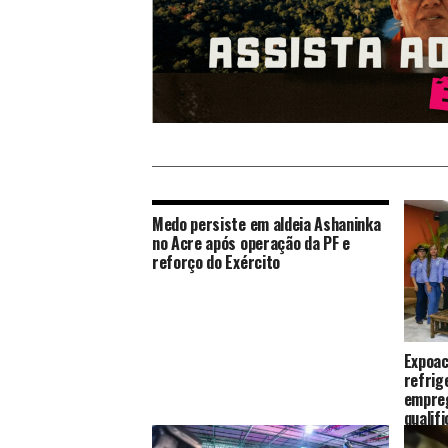
Medo persiste em aldeia Ashaninka
no Acre após operação da PF e
reforço do Exército
Expoac
refrig
empreg
qualif