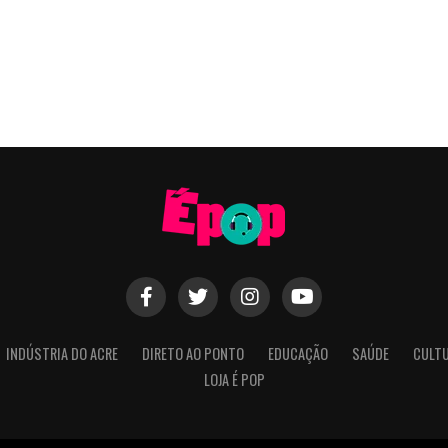
INDÚSTRIA DO ACRE
DIRETO AO PONTO
EDUCAÇÃO
SAÚDE
CULT
LOJA É POP