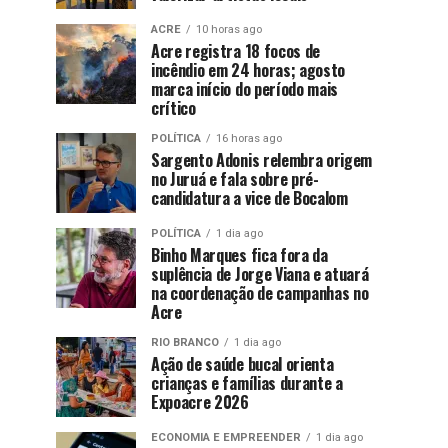
ACRE
10 horas ago
Acre registra 18 focos de
incêndio em 24 horas; agosto
marca início do período mais
crítico
POLÍTICA
16 horas ago
Sargento Adonis relembra origem
no Juruá e fala sobre pré-
candidatura a vice de Bocalom
POLÍTICA
1 dia ago
Binho Marques fica fora da
suplência de Jorge Viana e atuará
na coordenação de campanhas no
Acre
RIO BRANCO
1 dia ago
Ação de saúde bucal orienta
crianças e famílias durante a
Expoacre 2026
ECONOMIA E EMPREENDER
1 dia ago