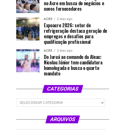
no Acre em busca de negócios e
novos fornecedores
ACRE
2 dias ago
Expoacre 2026: setor de
refrigeração destaca geração de
empregos e desafios para
qualificação profissional
ACRE
2 dias ago
Do Juruá ao comando da Aleac:
Nicolau Júnior tem candidatura
homologada e busca o quarto
mandato
CATEGORIAS
Categorias
ARQUIVOS