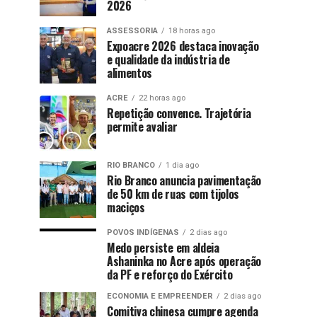
2026
ASSESSORIA
18 horas ago
Expoacre 2026 destaca inovação
e qualidade da indústria de
alimentos
ACRE
22 horas ago
Repetição convence. Trajetória
permite avaliar
RIO BRANCO
1 dia ago
Rio Branco anuncia pavimentação
de 50 km de ruas com tijolos
maciços
POVOS INDÍGENAS
2 dias ago
Medo persiste em aldeia
Ashaninka no Acre após operação
da PF e reforço do Exército
ECONOMIA E EMPREENDER
2 dias ago
Comitiva chinesa cumpre agenda