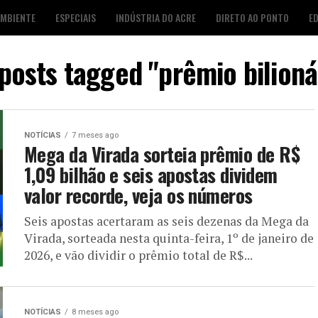
AMBIENTE
ESPECIAIS
INDÚSTRIA DO ACRE
DIRETO AO PONTO
E
S
FOTO DESTAQUE
AGENDA CULTURAL
LOJA É POP
 posts tagged "prêmio bilioná
NOTÍCIAS
7 meses ago
Mega da Virada sorteia prêmio de R$
1,09 bilhão e seis apostas dividem
valor recorde, veja os números
Seis apostas acertaram as seis dezenas da Mega da
Virada, sorteada nesta quinta-feira, 1º de janeiro de
2026, e vão dividir o prêmio total de R$...
NOTÍCIAS
8 meses ago