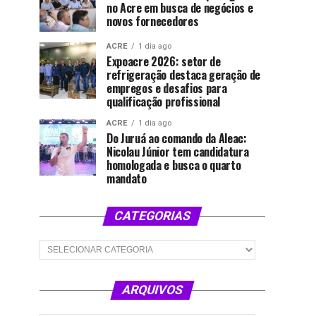
no Acre em busca de negócios e
novos fornecedores
ACRE
1 dia ago
Expoacre 2026: setor de
refrigeração destaca geração de
empregos e desafios para
qualificação profissional
ACRE
1 dia ago
Do Juruá ao comando da Aleac:
Nicolau Júnior tem candidatura
homologada e busca o quarto
mandato
CATEGORIAS
Categorias
ARQUIVOS