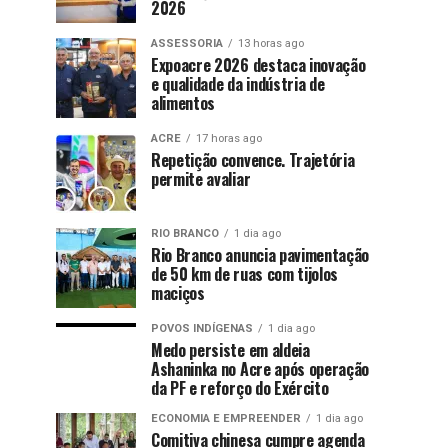
2026
ASSESSORIA
13 horas ago
Expoacre 2026 destaca inovação
e qualidade da indústria de
alimentos
ACRE
17 horas ago
Repetição convence. Trajetória
permite avaliar
RIO BRANCO
1 dia ago
Rio Branco anuncia pavimentação
de 50 km de ruas com tijolos
maciços
POVOS INDÍGENAS
1 dia ago
Medo persiste em aldeia
Ashaninka no Acre após operação
da PF e reforço do Exército
ECONOMIA E EMPREENDER
1 dia ago
Comitiva chinesa cumpre agenda