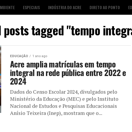
AMBIENTE
ESPECIAIS
INDÚSTRIA DO ACRE
DIRETO AO PONTO
E
S
FOTO DESTAQUE
AGENDA CULTURAL
LOJA É POP
l posts tagged "tempo integr
EDUCAÇÃO
1 ano ago
Acre amplia matrículas em tempo
integral na rede pública entre 2022 e
2024
Dados do Censo Escolar 2024, divulgados pelo
Ministério da Educação (MEC) e pelo Instituto
Nacional de Estudos e Pesquisas Educacionais
Anísio Teixeira (Inep), mostram que o...