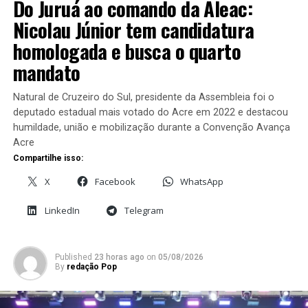
Do Juruá ao comando da Aleac:
médicos por habitante. Na economia, são mencionadas a
redução da taxa de desemprego, a estabilidade da
Nicolau Júnior tem candidatura
inflação e o crescimento do Produto Interno Bruto. A
homologada e busca o quarto
entidade também cita resultados no comércio exterior,
mandato
como a retirada de tarifas norte-americanas sobre
produtos brasileiros e a abertura de novos mercados
Natural de Cruzeiro do Sul, presidente da Assembleia foi o
internacionais, atribuídas a negociações do governo
deputado estadual mais votado do Acre em 2022 e destacou
federal.
humildade, união e mobilização durante a Convenção Avança
Acre
No setor ambiental, os bispos ressaltam o protagonismo
Compartilhe isso:
do Brasil na área de energias renováveis e a realização da
30ª Conferência das Nações Unidas sobre Mudanças
X
Facebook
WhatsApp
Climáticas (COP30), em Belém, como marcos do
LinkedIn
Telegram
compromisso com o enfrentamento da crise climática. O
texto reafirma que projetos políticos não devem se
sobrepor à vida, à justiça social e ao cuidado com o meio
Published
23 horas ago
on
05/08/2026
ambiente.
By
redação Pop
A carta aborda ainda temas ligados à doutrina da Igreja