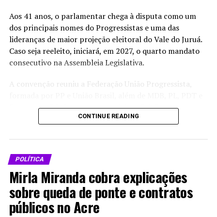
Aos 41 anos, o parlamentar chega à disputa como um
X
Facebook
dos principais nomes do Progressistas e uma das
lideranças de maior projeção eleitoral do Vale do Juruá.
WhatsApp
LinkedIn
Caso seja reeleito, iniciará, em 2027, o quarto mandato
consecutivo na Assembleia Legislativa.
Telegram
A convenção reuniu a Federação União Progressista,
formada por PP e União Brasil, além de MDB, PL, PDT e
Democrata 35. O encontro também oficializou as
Relacionado
CONTINUE READING
candidaturas da governadora Mailza Assis à reeleição, de
Jéssica Sales a vice-governadora e de Gladson Cameli e
Márcio Bittar ao Senado, além das chapas para deputado
federal e estadual.
POLÍTICA
Mirla Miranda cobra explicações
Antes do início do evento, Nicolau afirmou que a
Arcebispo sofre ameaças
Lula define redução do custo
campanha será conduzida por meio do diálogo com a
sobre queda de ponte e contratos
por defender Amazônia e
dos alimentos como meta
indígenas
central de 2025
população e sem antecipação de resultados.
públicos no Acre
Em "MEIO AMBIENTE"
Em "Política"