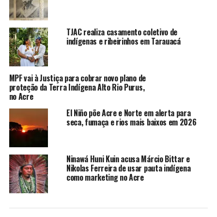
estratégias para recompor o quadro, avaliação das
unidades em Feijó, Tarauacá, Jordão, Marechal
Thaumaturgo e Mâncio Lima, além de medidas para
TJAC realiza casamento coletivo de
reforçar a logística e a capacidade administrativa da
indígenas e ribeirinhos em Tarauacá
coordenação regional.
Foto: Sérgio Vale
MPF vai à Justiça para cobrar novo plano de
proteção da Terra Indígena Alto Rio Purus,
no Acre
Compartilhe isso:
El Niño põe Acre e Norte em alerta para
seca, fumaça e rios mais baixos em 2026
X
Facebook
Ninawá Huni Kuin acusa Márcio Bittar e
WhatsApp
LinkedIn
Nikolas Ferreira de usar pauta indígena
como marketing no Acre
Telegram