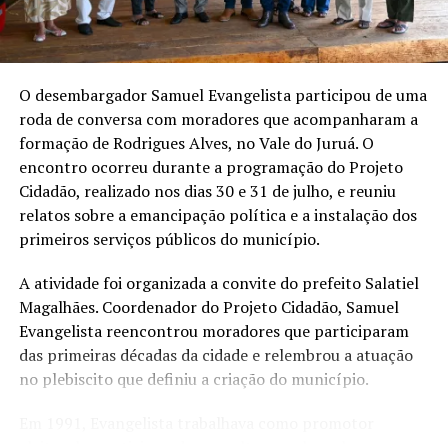
Em "MEIO AMBIENTE"
O desembargador Samuel Evangelista participou de uma
RELATED TOPICS:
FUNAI
JUSTIÇA FEDERAL
roda de conversa com moradores que acompanharam a
POVOS INDÍGENAS
VALE DO JURUÁ
formação de Rodrigues Alves, no Vale do Juruá. O
encontro ocorreu durante a programação do Projeto
UP NEXT
TJAC completa 63 anos com avanço tecnológico e foco
Cidadão, realizado nos dias 30 e 31 de julho, e reuniu
no cidadão
relatos sobre a emancipação política e a instalação dos
primeiros serviços públicos do município.
DON'T MISS
Estado e construtora não fecham acordo em audiência
sobre ponte que desabou em Sena Madureira
A atividade foi organizada a convite do prefeito Salatiel
Magalhães. Coordenador do Projeto Cidadão, Samuel
Evangelista reencontrou moradores que participaram
das primeiras décadas da cidade e relembrou a atuação
no plebiscito que definiu a criação do município.
Em 1991, Evangelista trabalhava como promotor
eleitoral e participou da consulta popular sobre a