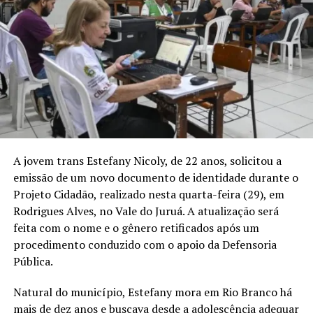
reforçar que a violência não pode fazer parte das
relações familiares.
O coordenador do Projeto Cidadão, desembargador
Samuel Evangelista, afirmou que a ação busca aproximar
o Judiciário das comunidades mais distantes e garantir
serviços gratuitos à população. Criado há 31 anos, o
programa já ofereceu emissão de documentos,
orientação jurídica, educação para o trânsito e
atividades de defesa dos direitos humanos em diferentes
A jovem trans Estefany Nicoly, de 22 anos, solicitou a
regiões do Acre.
emissão de um novo documento de identidade durante o
Projeto Cidadão, realizado nesta quarta-feira (29), em
O prefeito de Rodrigues Alves, Salatiel Pinheiro
Rodrigues Alves, no Vale do Juruá. A atualização será
Magalhães, agradeceu a realização da iniciativa no
feita com o nome e o gênero retificados após um
município. A cerimônia também teve uma mensagem
procedimento conduzido com o apoio da Defensoria
ecumênica conduzida pelo padre André Marina e pelo
Pública.
pastor Clevis Mustafa.
Natural do município, Estefany mora em Rio Branco há
Representantes da Prefeitura, da Câmara de Vereadores,
mais de dez anos e buscava desde a adolescência adequar
do Ministério Público e do Instituto Nacional de