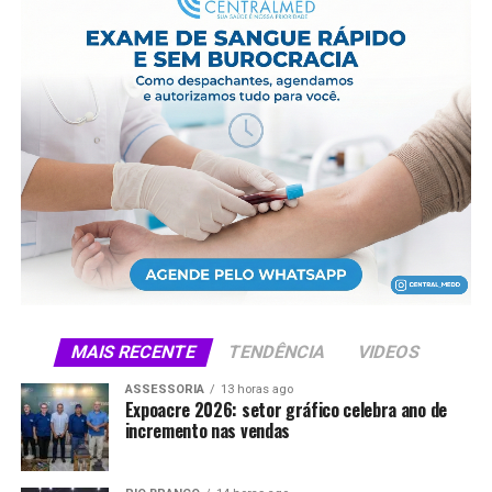
poderá atualizar os demais documentos pessoais.
Criado pelo Tribunal de Justiça do Acre, o Projeto
Cidadão completou 30 anos em 2025. A edição em
Rodrigues Alves será encerrada com um casamento
coletivo para 91 casais, no Estádio Municipal Pedro
Santana.
Compartilhe isso:
X
Facebook
WhatsApp
LinkedIn
Telegram
MAIS RECENTE
TENDÊNCIA
VIDEOS
ASSESSORIA
13 horas ago
Expoacre 2026: setor gráfico celebra ano de
incremento nas vendas