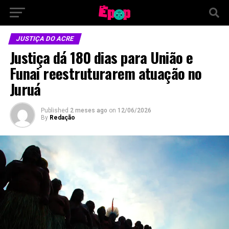
JUSTIÇA DO ACRE
Justiça dá 180 dias para União e
Funai reestruturarem atuação no
Juruá
Published
2 meses ago
on
12/06/2026
By
Redação