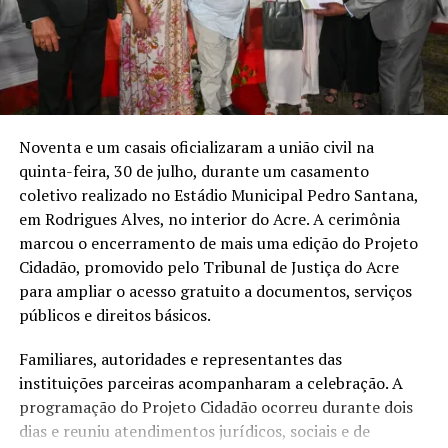
Um dos relatos apresentados foi o de Francisco Alves,
que cedeu parte da própria casa para o funcionamento
dos primeiros serviços de cartório da comunidade. Sem
imóvel disponível na antiga vila, o atendimento foi
instalado na sala da residência, onde permaneceu por
quatro anos.
Noventa e um casais oficializaram a união civil na
quinta-feira, 30 de julho, durante um casamento
A roda de conversa integrou as atividades do Projeto
coletivo realizado no Estádio Municipal Pedro Santana,
Cidadão, iniciativa que levou serviços públicos,
em Rodrigues Alves, no interior do Acre. A cerimônia
documentação e atendimento à população de Rodrigues
marcou o encerramento de mais uma edição do Projeto
Alves. A programação terminou com a realização de um
Cidadão, promovido pelo Tribunal de Justiça do Acre
casamento coletivo.
para ampliar o acesso gratuito a documentos, serviços
públicos e direitos básicos.
Compartilhe isso:
Familiares, autoridades e representantes das
X
Facebook
WhatsApp
instituições parceiras acompanharam a celebração. A
programação do Projeto Cidadão ocorreu durante dois
LinkedIn
Telegram
dias e reuniu atendimentos jurídicos, sociais e de