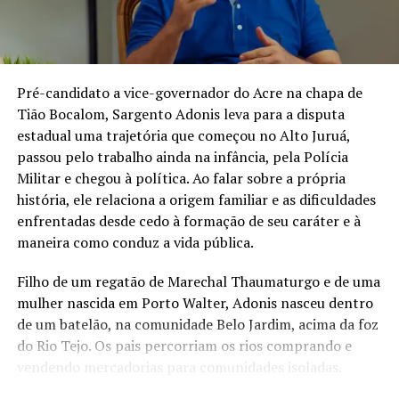
Governo e SUS monitoram impacto de doenças
respiratórias e estiagem no Acre
Pré-candidato a vice-governador do Acre na chapa de
Tião Bocalom, Sargento Adonis leva para a disputa
estadual uma trajetória que começou no Alto Juruá,
passou pelo trabalho ainda na infância, pela Polícia
Militar e chegou à política. Ao falar sobre a própria
história, ele relaciona a origem familiar e as dificuldades
enfrentadas desde cedo à formação de seu caráter e à
maneira como conduz a vida pública.
Filho de um regatão de Marechal Thaumaturgo e de uma
mulher nascida em Porto Walter, Adonis nasceu dentro
de um batelão, na comunidade Belo Jardim, acima da foz
do Rio Tejo. Os pais percorriam os rios comprando e
vendendo mercadorias para comunidades isoladas.