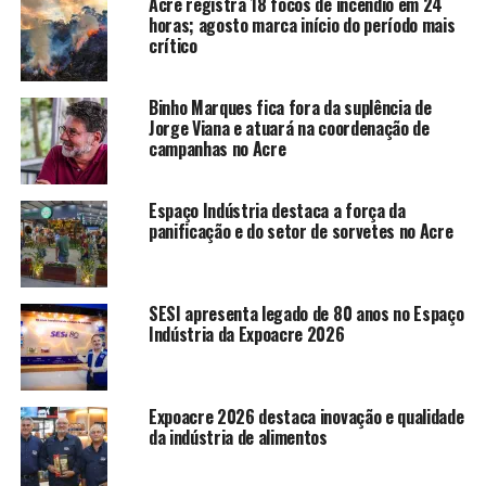
Acre registra 18 focos de incêndio em 24
Compartilhe isso:
horas; agosto marca início do período mais
crítico
X
Facebook
Binho Marques fica fora da suplência de
Jorge Viana e atuará na coordenação de
WhatsApp
LinkedIn
campanhas no Acre
Telegram
Espaço Indústria destaca a força da
panificação e do setor de sorvetes no Acre
Relacionado
SESI apresenta legado de 80 anos no Espaço
Indústria da Expoacre 2026
Expoacre 2026 destaca inovação e qualidade
da indústria de alimentos
Comissão Especial da Aleac
Pedro Longo propõe
discute regulamentação do
medidas para enfrentar
Código Florestal com órgãos
déficit previdenciário no