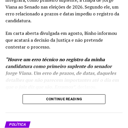
Viana ao Senado nas eleições de 2026. Segundo ele, um
erro relacionado a prazos e datas impediu o registro da
candidatura.
Em carta aberta divulgada em agosto, Binho informou
que acatará a decisão da Justiça e não pretende
contestar o processo.
“Houve um erro técnico no registro da minha
Depois de disputar a Prefeitura de Cruzeiro do Sul em
candidatura como primeiro suplente do senador
2020, Adonis agora se prepara para uma eleição
Jorge Viana. Um erro de prazos, de datas, daqueles
estadual como pré-candidato a vice-governador ao lado
detalhes que não parecem importantes até o dia em
de Tião Bocalom. A composição leva para a chapa um
que o juiz diz que são. Erramos”
, declarou.
nome ligado ao Vale do Juruá e com trajetória
construída entre o comércio, os estudos, a segurança
Mesmo fora da chapa,
CONTINUE READING
pública e a política.
Binho afirmou que
continuará
A entrevista completa com Sargento Adonis, com mais
participando da
detalhes sobre sua história, visão política e participação
POLÍTICA
campanha eleitoral. Ele