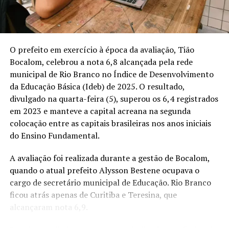
presidente Luiz Inácio Lula da Silva à reeleição. “Voto
Jorge Viana senador. Voto Thor Dantas governador.
Voto Lula presidente. E vou trabalhar todos os dias para
que eles vençam”, afirmou.
O prefeito em exercício à época da avaliação, Tião
Bocalom, celebrou a nota 6,8 alcançada pela rede
Ex-secretário de Educação e ex-governador do Acre,
municipal de Rio Branco no Índice de Desenvolvimento
Binho Marques também trabalhou no Ministério da
da Educação Básica (Ideb) de 2025. O resultado,
Educação e em organizações do setor. Em sua trajetória,
divulgado na quarta-feira (5), superou os 6,4 registrados
participou de discussões sobre o financiamento da
em 2023 e manteve a capital acreana na segunda
educação básica, incluindo a criação do Valor Aluno Ano
colocação entre as capitais brasileiras nos anos iniciais
Total (VAAT), incorporado ao Fundeb.
do Ensino Fundamental.
Com a saída da suplência, Binho concentrará sua
A avaliação foi realizada durante a gestão de Bocalom,
atuação eleitoral na coordenação política das
quando o atual prefeito Alysson Bestene ocupava o
campanhas apoiadas pela Frente Ampla no Acre.
cargo de secretário municipal de Educação. Rio Branco
ficou atrás apenas de Curitiba e Teresina, que
alcançaram nota 6,9.
Compartilhe isso:
X
Facebook
WhatsApp