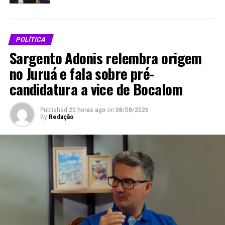
estaduais e federais
Acre
Em "Política"
Em "Política"
POLÍTICA
Sargento Adonis relembra origem
no Juruá e fala sobre pré-
candidatura a vice de Bocalom
Aleac discute continuidade
dos núcleos de saúde do
trabalhador
Published
20 horas ago
on
08/08/2026
Em "Notícias"
By
Redação
RELATED TOPICS:
ACRE
ALEAC
POLÍTICA
UP NEXT
Edvaldo Magalhães defende convocação de aprovados no
concurso da Polícia Civil e reforça ações da Assembleia
DON'T MISS