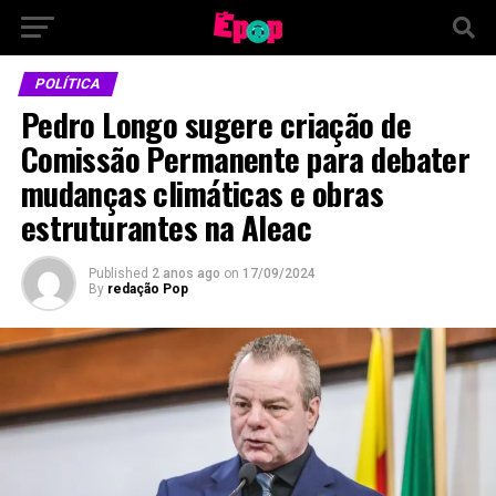
POLÍTICA
Pedro Longo sugere criação de
Comissão Permanente para debater
mudanças climáticas e obras
estruturantes na Aleac
Published
2 anos ago
on
17/09/2024
By
redação Pop