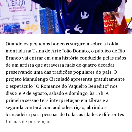
RELATED TOPICS:
ACRE
AMAZÔNIA
ASHANINKA
CULTURA INDÍGENA
DESTAQUEPOP
EXPOSIÇÃO AMAZÔNIAS
FRANÇA-BRASIL
LYON
MUSEU DAS CONFLUÊNCIAS
POVOS INDÍGENAS
Quando os pequenos bonecos surgirem sobre a tolda
montada na Usina de Arte João Donato, o público de Rio
UP NEXT
Samba de Mariá promove celebração cultural em Rio
Branco vai entrar em uma história conduzida pelas mãos
Branco no mês de setembro
de um artista que atravessa mais de quatro décadas
preservando uma das tradições populares do país. O
DON'T MISS
projeto Mamulengo Circuladô apresenta gratuitamente
Festival do Açaí 2025 movimenta Feijó com cultura,
negócios e atrações nacionais
o espetáculo “O Romance do Vaqueiro Benedito” nos
dias 8 e 9 de agosto, sábado e domingo, às 17h. A
primeira sessão terá interpretação em Libras e a
segunda contará com audiodescrição, abrindo a
brincadeira para pessoas de todas as idades e diferentes
formas de percepção.