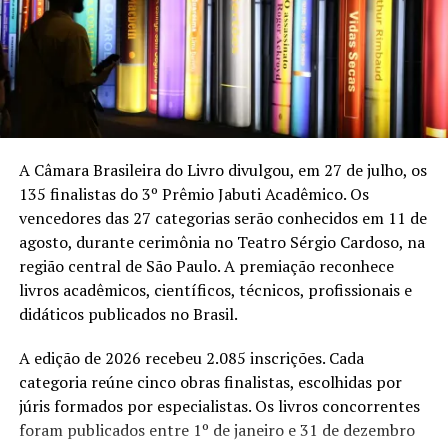
ritmo da história.
Essa participação é parte da essência do mamulengo. O
boneco não se limita a repetir um roteiro fechado. Ele
conversa, provoca, canta, responde e transforma cada
reação da plateia em matéria para a cena. A tolda,
pequena estrutura atrás da qual o brincante movimenta
A Câmara Brasileira do Livro divulgou, em 27 de julho, os
os personagens, vira uma espécie de mundo em
135 finalistas do 3º Prêmio Jabuti Acadêmico. Os
miniatura. É dali que surgem figuras populares capazes
vencedores das 27 categorias serão conhecidos em 11 de
de tratar, com humor e confronto, de assuntos como
agosto, durante cerimônia no Teatro Sérgio Cardoso, na
autoridade, desigualdade, sobrevivência, solidariedade e
região central de São Paulo. A premiação reconhece
resistência.
livros acadêmicos, científicos, técnicos, profissionais e
didáticos publicados no Brasil.
O formato adotado pelo Mamulengo Circuladô mistura
apresentação artística e aula-espetáculo. Depois de cada
A edição de 2026 recebeu 2.085 inscrições. Cada
sessão, Chico Simões vai conversar com o público sobre
categoria reúne cinco obras finalistas, escolhidas por
a fabricação dos bonecos, a criação dos personagens e a
júris formados por especialistas. Os livros concorrentes
transmissão dos conhecimentos entre mestres e
foram publicados entre 1º de janeiro e 31 de dezembro
aprendizes. A proposta leva para o centro da conversa