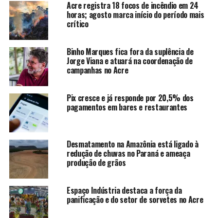
Acre registra 18 focos de incêndio em 24
perspectiva de seus povos, evidenciando que essas
horas; agosto marca início do período mais
comunidades mantêm vivas suas tradições ao mesmo
crítico
tempo em que dialogam com desafios contemporâneos,
reafirmando sua voz em questões de identidade,
Binho Marques fica fora da suplência de
território e meio ambiente
Jorge Viana e atuará na coordenação de
campanhas no Acre
Fonte: RFI – Rendez-vous Cultural
Pix cresce e já responde por 20,5% dos
pagamentos em bares e restaurantes
Compartilhe isso:
Desmatamento na Amazônia está ligado à
X
Facebook
redução de chuvas no Paraná e ameaça
produção de grãos
WhatsApp
LinkedIn
Espaço Indústria destaca a força da
Telegram
panificação e do setor de sorvetes no Acre