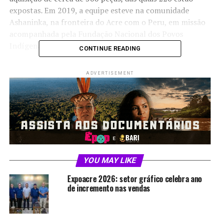
expostas. Em 2019, a equipe esteve na comunidade
Ashaninka, na fronteira do Acre com o Peru, em missão
acompanhada pela Fundação Nacional dos Povos
Indígenas (Funai).
CONTINUE READING
Durante a programação, lideranças indígenas
ADVERTISEMENT
destacaram a importância de romper estereótipos e
garantir que a floresta fosse mostrada de forma
dinâmica. Shatsi Piyãko, representante Ashaninka,
afirmou:
“No começo, temi que a exposição se
transformasse em um cemitério do nosso povo, mas
encontrei um olhar vivo no trabalho do museu”
.
A iniciativa integra a Temporada França-Brasil 2025 e
YOU MAY LIKE
promove também debates sobre ecologia, apresentações
Expoacre 2026: setor gráfico celebra ano
culturais e atividades educativas. Além dos Ashaninka, a
de incremento nas vendas
mostra foi construída em parceria com os Mebêngôkre
(Kayapó), os Wayana e os Aparai. O objetivo central é
apresentar a diversidade cultural da Amazônia sob a