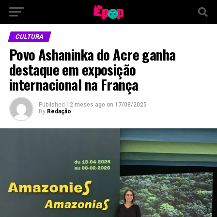
CULTURA
Povo Ashaninka do Acre ganha
destaque em exposição
internacional na França
Published
12 meses ago
on
17/08/2025
By
Redação