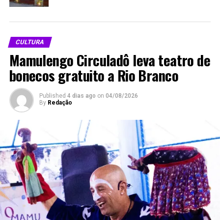
Relacionado
CULTURA
Mamulengo Circuladô leva teatro de
bonecos gratuito a Rio Branco
Francisco Piyãko participa da
TV alemã exibe alerta de
abertura da exposição
Francisco Piyãko sobre
Published
4 dias ago
on
04/08/2026
Amazônia, de Sebastião
ataques à Amazônia
By
Redação
Em "MEIO AMBIENTE"
Salgado, na Alemanha
Em "Cultura"
Povo Ashaninka do Acre é
destaque em Exposição de
Artes em São Paulo
Em "Cultura"