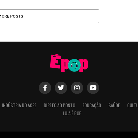
MORE POSTS
INDÚSTRIA DO ACRE
DIRETO AO PONTO
EDUCAÇÃO
SAÚDE
CULT
LOJA É POP