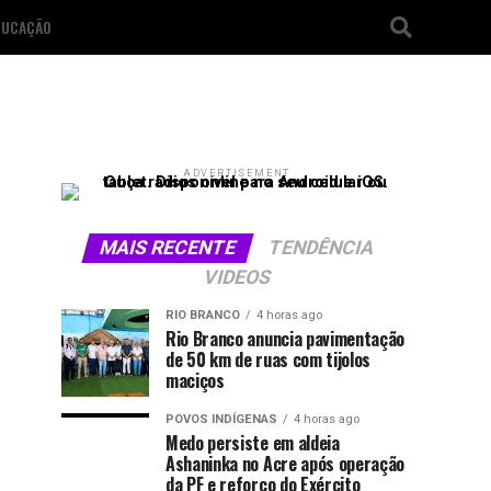
DUCAÇÃO
ADVERTISEMENT
MAIS RECENTE
TENDÊNCIA
VIDEOS
RIO BRANCO
4 horas ago
Rio Branco anuncia pavimentação
de 50 km de ruas com tijolos
maciços
POVOS INDÍGENAS
4 horas ago
Medo persiste em aldeia
Ashaninka no Acre após operação
da PF e reforço do Exército