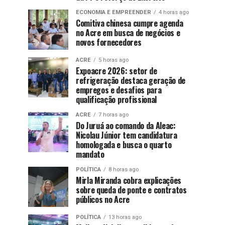
ECONOMIA E EMPREENDER
4 horas ago
Comitiva chinesa cumpre agenda
no Acre em busca de negócios e
novos fornecedores
ACRE
5 horas ago
Expoacre 2026: setor de
refrigeração destaca geração de
empregos e desafios para
qualificação profissional
ACRE
7 horas ago
Do Juruá ao comando da Aleac:
Nicolau Júnior tem candidatura
homologada e busca o quarto
mandato
POLÍTICA
8 horas ago
Mirla Miranda cobra explicações
sobre queda de ponte e contratos
públicos no Acre
POLÍTICA
13 horas ago