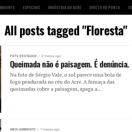
AMBIENTE
ESPECIAIS
INDÚSTRIA DO ACRE
DIRETO AO PONTO
E
S
FOTO DESTAQUE
AGENDA CULTURAL
LOJA É POP
All posts tagged "Floresta"
FOTO DESTAQUE
2 meses ago
Queimada não é paisagem. É denúncia.
Na foto de Sérgio Vale, o sol parece uma bola de
fogo pendurada no céu do Acre. A fumaça das
queimadas cobre a paisagem, apaga a...
MEIO AMBIENTE
7 meses ago