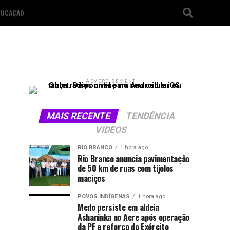
DUCAÇÃO
ADVERTISEMENT
MAIS RECENTE
TENDÊNCIA
VIDEOS
RIO BRANCO
1 hora ago
Rio Branco anuncia pavimentação
de 50 km de ruas com tijolos
maciços
POVOS INDÍGENAS
1 hora ago
Medo persiste em aldeia
Ashaninka no Acre após operação
da PF e reforço do Exército