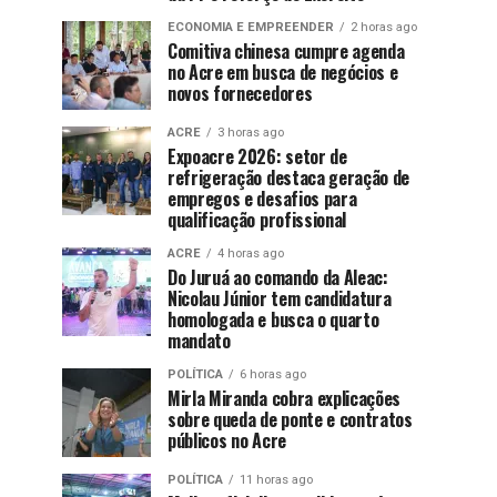
ECONOMIA E EMPREENDER
2 horas ago
Comitiva chinesa cumpre agenda
no Acre em busca de negócios e
novos fornecedores
ACRE
3 horas ago
Expoacre 2026: setor de
refrigeração destaca geração de
empregos e desafios para
qualificação profissional
ACRE
4 horas ago
Do Juruá ao comando da Aleac:
Nicolau Júnior tem candidatura
homologada e busca o quarto
mandato
POLÍTICA
6 horas ago
Mirla Miranda cobra explicações
sobre queda de ponte e contratos
públicos no Acre
POLÍTICA
11 horas ago