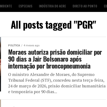
AMBIENTE
ESPECIAIS
INDÚSTRIA DO ACRE
DIRETO AO PONTO
E
S
FOTO DESTAQUE
AGENDA CULTURAL
LOJA É POP
All posts tagged "PGR"
POLÍTICA
4 meses ago
Moraes autoriza prisão domiciliar por
90 dias a Jair Bolsonaro após
internação por broncopneumonia
O ministro Alexandre de Moraes, do Supremo
Tribunal Federal (STF), concedeu nesta terça-feira,
24 de março de 2026, prisão domiciliar humanitária
e temporária por 90 dias...