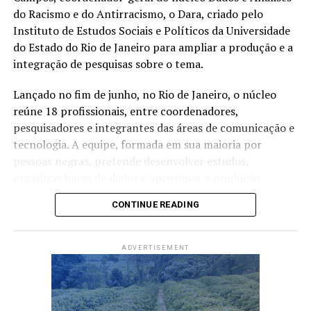
Criado pelo Conselho Nacional de Justiça em 2024, o
do Racismo e do Antirracismo, o Dara, criado pelo
formulário passou por mudanças para padronizar a
Instituto de Estudos Sociais e Políticos da Universidade
coleta de informações em todo o país e permitir sua
do Estado do Rio de Janeiro para ampliar a produção e a
integração à Plataforma Digital do Poder Judiciário
integração de pesquisas sobre o tema.
Brasileiro.
Lançado no fim de junho, no Rio de Janeiro, o núcleo
O procedimento aberto no Acre recebeu o número
reúne 18 profissionais, entre coordenadores,
1.10.000.000812/2026-09.
pesquisadores e integrantes das áreas de comunicação e
tecnologia. A equipe, formada em sua maioria por
Foto: Agência Brasil
pessoas negras, pretende desenvolver estudos,
organizar bases de dados e aproximar a produção
acadêmica das políticas públicas e do debate social.
Compartilhe isso:
CONTINUE READING
O país tem uma produção extensa sobre desigualdades
X
Facebook
WhatsApp
raciais, mas ainda avança pouco na identificação dos
ADVERTISEMENT
LinkedIn
Telegram
mecanismos que geram essas diferenças. Para Campos,
“é muito mais complexo estimar como o racismo
impacta nas desigualdades raciais” do que medir
diferenças de renda, escolaridade, acesso ao trabalho e