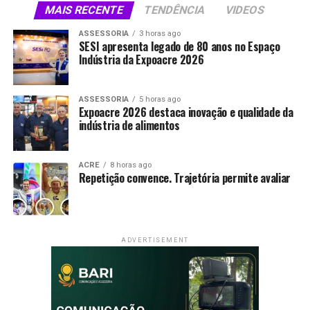
MAIS RECENTE
TENDÊNCIA
VIDEOS
essas questões em pesquisas verificáveis e acessíveis,
capazes de contribuir para o desenvolvimento de
ASSESSORIA
3 horas ago
políticas públicas voltadas à redução das desigualdades
SESI apresenta legado de 80 anos no Espaço
Indústria da Expoacre 2026
raciais.
O Dara recebe recursos de agências públicas de
ASSESSORIA
5 horas ago
financiamento à pesquisa e de instituições filantrópicas.
Expoacre 2026 destaca inovação e qualidade da
indústria de alimentos
O grupo também pretende trabalhar em parceria com
universidades, organizações da sociedade civil e centros
que já pesquisam racismo e desigualdade racial no Brasil.
ACRE
8 horas ago
Repetição convence. Trajetória permite avaliar
Fonte e foto: Agência Brasil
Compartilhe isso:
ADVERTISEMENT
X
Facebook
WhatsApp
LinkedIn
Telegram