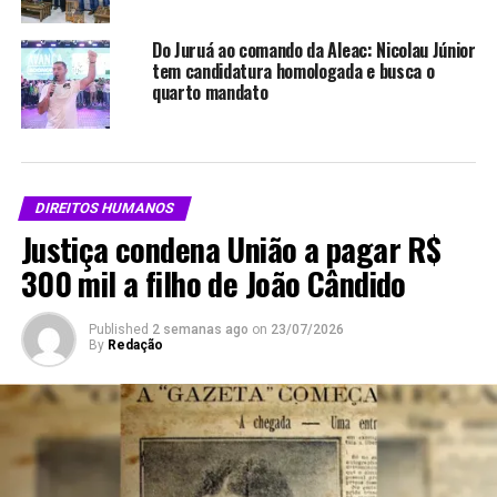
As moradias serão destinadas a famílias da faixa 1 do
Do Juruá ao comando da Aleac: Nicolau Júnior
Minha Casa, Minha Vida. A seleção será feita após análise
tem candidatura homologada e busca o
e classificação conforme critérios dos órgãos
quarto mandato
responsáveis, incluindo a Secretaria de Assistência
Social, a Caixa Econômica Federal e a Defesa Civil.
DIREITOS HUMANOS
Justiça condena União a pagar R$
300 mil a filho de João Cândido
Published
2 semanas ago
on
23/07/2026
A obra está em fase final de execução, e a Prefeitura
By
Redação
prevê a entrega das unidades até novembro, após a
conclusão das etapas técnicas e da definição das
famílias contempladas.
Após a conclusão, os apartamentos serão repassados
por meio de doação às famílias contempladas, conforme