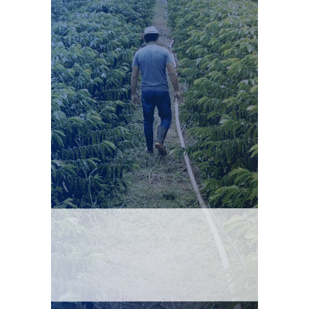
representação política entre grupos raciais.
Parte do problema está na dificuldade de acesso e
integração de microdados oficiais. Pesquisas de opinião e
levantamentos sobre a percepção do racismo também
costumam adotar metodologias diferentes, o que
dificulta comparações ao longo do tempo e a
construção de estimativas sobre os efeitos de médio e
longo prazos.
O Dara pretende reunir esses estudos e aplicar no Brasil
métodos usados em pesquisas internacionais. Entre eles
estão os experimentos de campo, que permitem
observar, em situações controladas ou reais, como
práticas discriminatórias afetam oportunidades de
emprego, atendimento, acesso a serviços e outras áreas
da vida social. Esse tipo de pesquisa, segundo Campos,
“ainda engatinha no Brasil”.