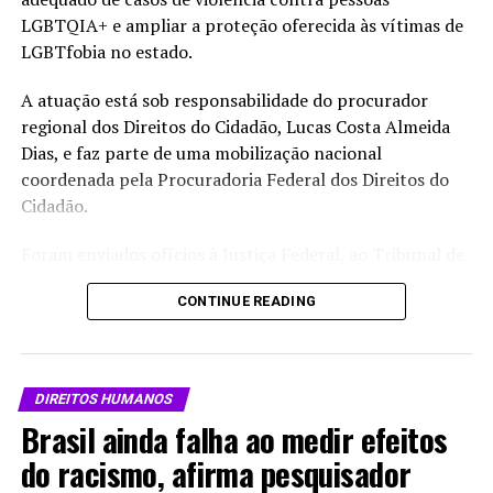
Compartilhe isso:
LGBTQIA+ e ampliar a proteção oferecida às vítimas de
X
Facebook
WhatsApp
LGBTfobia no estado.
LinkedIn
Telegram
A atuação está sob responsabilidade do procurador
regional dos Direitos do Cidadão, Lucas Costa Almeida
Dias, e faz parte de uma mobilização nacional
coordenada pela Procuradoria Federal dos Direitos do
Cidadão.
Foram enviados ofícios à Justiça Federal, ao Tribunal de
Justiça do Acre, ao Ministério Público do Acre, à
CONTINUE READING
Defensoria Pública estadual e à Secretaria de Justiça e
Segurança Pública. Os órgãos deverão informar quais
normas regulamentam o uso do formulário, quais
capacitações foram oferecidas aos servidores e quais
DIREITOS HUMANOS
medidas técnicas permitem o acesso dos agentes ao
Brasil ainda falha ao medir efeitos
documento no sistema digital do Poder Judiciário.
do racismo, afirma pesquisador
“O formulário é um instrumento essencial para a