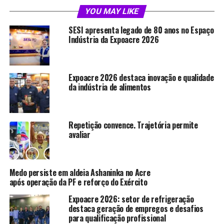
“Estamos avançando, com previsão de
YOU MAY LIKE
mais de 450 unidades habitacionais
SESI apresenta legado de 80 anos no Espaço
este ano, entre casas e edificações
Indústria da Expoacre 2026
verticais”
Durante a visita, o prefeito afirmou que a gestão
Expoacre 2026 destaca inovação e qualidade
da indústria de alimentos
acompanha o andamento dos serviços para verificar o
cumprimento do cronograma. Segundo Alysson
Bestene, a previsão é que mais de 450 unidades
habitacionais sejam entregues este ano em Rio Branco,
Repetição convence. Trajetória permite
avaliar
entre casas e prédios.
O empreendimento faz parte do planejamento
habitacional iniciado na gestão de Tião Bocalom. Com a
Medo persiste em aldeia Ashaninka no Acre
transmissão do cargo para Alysson Bestene, a Prefeitura
após operação da PF e reforço do Exército
manteve a execução dos projetos já estruturados, com
Expoacre 2026: setor de refrigeração
acompanhamento das equipes técnicas para garantir a
destaca geração de empregos e desafios
entrega das unidades às famílias contempladas.
para qualificação profissional