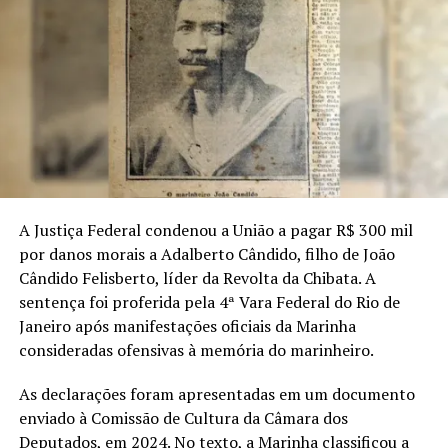
os critérios sociais estabelecidos.
Fotos: Assessoria
Compartilhe isso:
X
Facebook
A Justiça Federal condenou a União a pagar R$ 300 mil
WhatsApp
LinkedIn
por danos morais a Adalberto Cândido, filho de João
Cândido Felisberto, líder da Revolta da Chibata. A
sentença foi proferida pela 4ª Vara Federal do Rio de
Telegram
Janeiro após manifestações oficiais da Marinha
consideradas ofensivas à memória do marinheiro.
Relacionado
As declarações foram apresentadas em um documento
enviado à Comissão de Cultura da Câmara dos
Deputados, em 2024. No texto, a Marinha classificou a