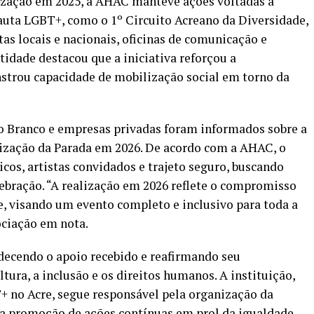
ização em 2025, a AHAC manteve ações voltadas à
pauta LGBT+, como o 1º Circuito Acreano da Diversidade,
tas locais e nacionais, oficinas de comunicação e
ntidade destacou que a iniciativa reforçou a
strou capacidade de mobilização social em torno da
io Branco e empresas privadas foram informados sobre a
lização da Parada em 2026. De acordo com a AHAC, o
icos, artistas convidados e trajeto seguro, buscando
elebração. “A realização em 2026 reflete o compromisso
, visando um evento completo e inclusivo para toda a
ciação em nota.
ecendo o apoio recebido e reafirmando seu
ura, a inclusão e os direitos humanos. A instituição,
+ no Acre, segue responsável pela organização da
a promoção de ações contínuas em prol da igualdade.