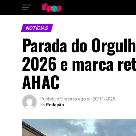
NOTÍCIAS
Parada do Orgulh
2026 e marca ret
AHAC
Published
9 meses ago
on
20/11/2025
By
Redação