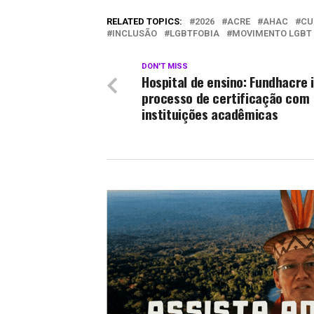
RELATED TOPICS:
2026
ACRE
AHAC
CU
INCLUSÃO
LGBTFOBIA
MOVIMENTO LGBT
DON'T MISS
Hospital de ensino: Fundhacre i
processo de certificação com
instituições acadêmicas