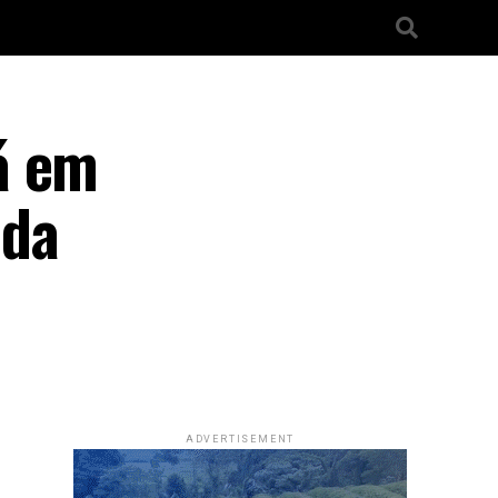
á em
 da
ADVERTISEMENT