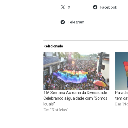
X
Facebook
Telegram
Relacionado
16ª Semana Acreana da Diversidade:
Parada
Celebrando a igualdade com “Somos
tem da
Em "No
Iguais”
Em "Notícias"