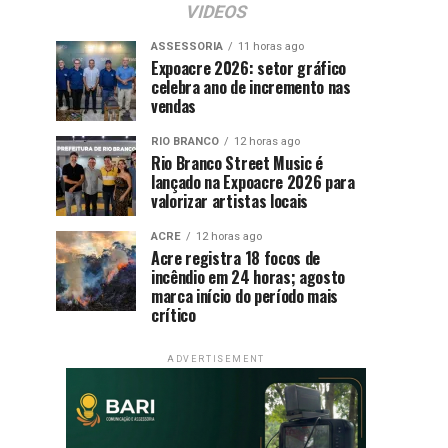
VIDEOS
ASSESSORIA
11 horas ago
Expoacre 2026: setor gráfico
celebra ano de incremento nas
vendas
RIO BRANCO
12 horas ago
Rio Branco Street Music é
lançado na Expoacre 2026 para
valorizar artistas locais
ACRE
12 horas ago
Acre registra 18 focos de
incêndio em 24 horas; agosto
marca início do período mais
crítico
ADVERTISEMENT