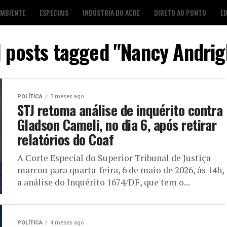
AMBIENTE
ESPECIAIS
INDÚSTRIA DO ACRE
DIRETO AO PONTO
E
S
FOTO DESTAQUE
AGENDA CULTURAL
LOJA É POP
l posts tagged "Nancy Andrig
POLÍTICA
3 meses ago
STJ retoma análise de inquérito contra
Gladson Cameli, no dia 6, após retirar
relatórios do Coaf
A Corte Especial do Superior Tribunal de Justiça
marcou para quarta-feira, 6 de maio de 2026, às 14h,
a análise do Inquérito 1674/DF, que tem o...
POLÍTICA
4 meses ago