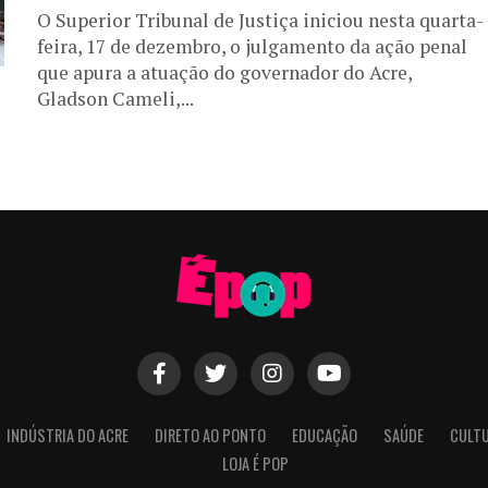
O Superior Tribunal de Justiça iniciou nesta quarta-
feira, 17 de dezembro, o julgamento da ação penal
que apura a atuação do governador do Acre,
Gladson Cameli,...
INDÚSTRIA DO ACRE
DIRETO AO PONTO
EDUCAÇÃO
SAÚDE
CULT
LOJA É POP