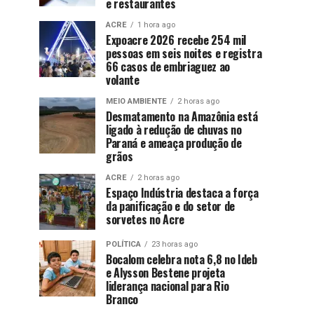
e restaurantes
ACRE
1 hora ago
Expoacre 2026 recebe 254 mil
pessoas em seis noites e registra
66 casos de embriaguez ao
volante
MEIO AMBIENTE
2 horas ago
Desmatamento na Amazônia está
ligado à redução de chuvas no
Paraná e ameaça produção de
grãos
ACRE
2 horas ago
Espaço Indústria destaca a força
da panificação e do setor de
sorvetes no Acre
POLÍTICA
23 horas ago
Bocalom celebra nota 6,8 no Ideb
e Alysson Bestene projeta
liderança nacional para Rio
Branco