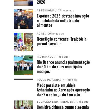
2026
ASSESSORIA
17 horas ago
Expoacre 2026 destaca inovação
e qualidade da indústria de
alimentos
ACRE
20 horas ago
Repetição convence. Trajetória
permite avaliar
RIO BRANCO
1 dia ago
Rio Branco anuncia pavimentação
de 50 km de ruas com tijolos
maciços
POVOS INDÍGENAS
1 dia ago
Medo persiste em aldeia
Ashaninka no Acre após operação
da PF e reforço do Exército
ECONOMIA E EMPREENDER
1 dia ago
Comitiva chinesa cumpre agenda