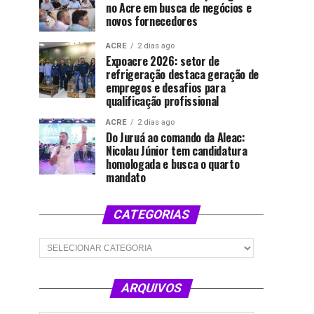
no Acre em busca de negócios e
novos fornecedores
ACRE
2 dias ago
Expoacre 2026: setor de
refrigeração destaca geração de
empregos e desafios para
qualificação profissional
ACRE
2 dias ago
Do Juruá ao comando da Aleac:
Nicolau Júnior tem candidatura
homologada e busca o quarto
mandato
CATEGORIAS
Categorias
ARQUIVOS