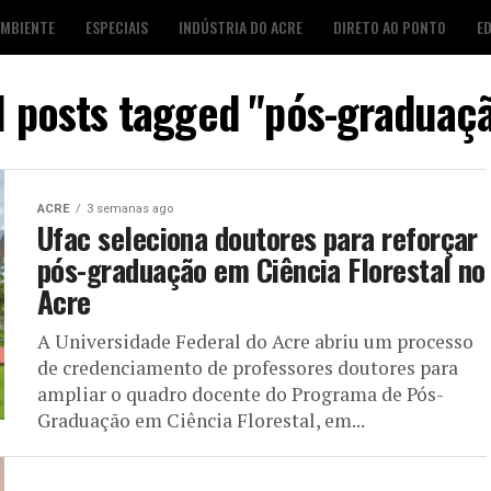
AMBIENTE
ESPECIAIS
INDÚSTRIA DO ACRE
DIRETO AO PONTO
E
S
FOTO DESTAQUE
AGENDA CULTURAL
LOJA É POP
l posts tagged "pós-graduaç
ACRE
3 semanas ago
Ufac seleciona doutores para reforçar
pós-graduação em Ciência Florestal no
Acre
A Universidade Federal do Acre abriu um processo
de credenciamento de professores doutores para
ampliar o quadro docente do Programa de Pós-
Graduação em Ciência Florestal, em...