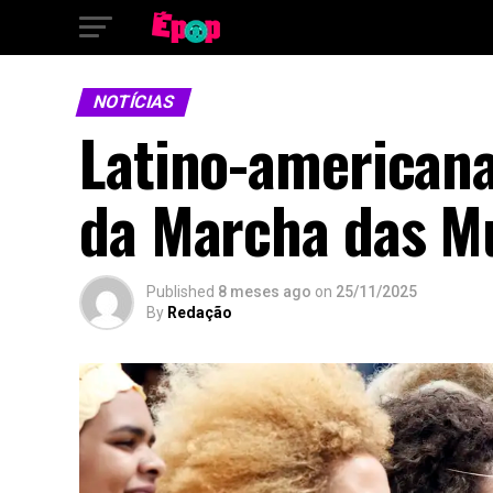
NOTÍCIAS
Latino-americana
da Marcha das Mu
Published
8 meses ago
on
25/11/2025
By
Redação