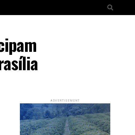
icipam
asília
ADVERTISEMENT