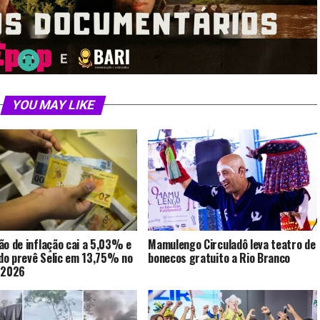
YOU MAY LIKE
ão de inflação cai a 5,03% e
Mamulengo Circuladô leva teatro de
o prevê Selic em 13,75% no
bonecos gratuito a Rio Branco
 2026