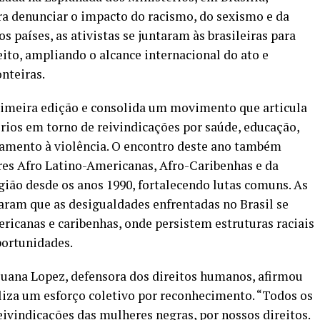
ra denunciar o impacto do racismo, do sexismo e da
s países, as ativistas se juntaram às brasileiras para
ito, ampliando o alcance internacional do ato e
nteiras.
rimeira edição e consolida um movimento que articula
órios em torno de reivindicações por saúde, educação,
ntamento à violência. O encontro deste ano também
res Afro Latino-Americanas, Afro-Caribenhas e da
gião desde os anos 1990, fortalecendo lutas comuns. As
aram que as desigualdades enfrentadas no Brasil se
icanas e caribenhas, onde persistem estruturas raciais
portunidades.
Juana Lopez, defensora dos direitos humanos, afirmou
liza um esforço coletivo por reconhecimento. “Todos os
ivindicações das mulheres negras, por nossos direitos.